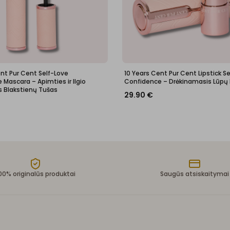
ent Pur Cent Self-Love
10 Years Cent Pur Cent Lipstick S
Mascara – Apimties ir Ilgio
Confidence – Drėkinamasis Lūpų
s Blakstienų Tušas
29.90
€
00% originalūs produktai
Saugūs atsiskaitymai