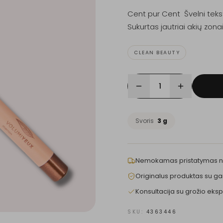
Cent pur Cent Švelni tekst
Sukurtas jautriai akių zona
CLEAN BEAUTY
1
Svoris
3 g
Nemokamas pristatymas 
Originalus produktas su ga
Konsultacija su grožio eksp
SKU:
4363446