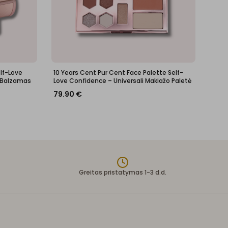
elf-Love
10 Years Cent Pur Cent Face Palette Self-
 Balzamas
Love Confidence – Universali Makiažo Paletė
79.90
€
Greitas pristatymas 1-3 d.d.