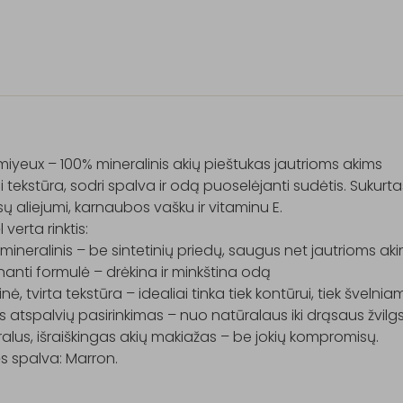
iyeux – 100% mineralinis akių pieštukas jautrioms akims

i tekstūra, sodri spalva ir odą puoselėjanti sudėtis. Sukurtas
ų aliejumi, karnaubos vašku ir vitaminu E.

verta rinktis:

mineralinis – be sintetinių priedų, saugus net jautrioms aki
nanti formulė – drėkina ir minkština odą

nė, tvirta tekstūra – idealiai tinka tiek kontūrui, tiek švelnia
s atspalvių pasirinkimas – nuo natūralaus iki drąsaus žvilgs
alus, išraiškingas akių makiažas – be jokių kompromisų.

s spalva: Marron.
