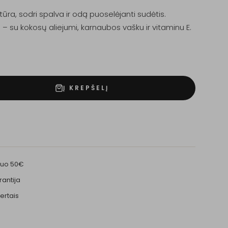
ūra, sodri spalva ir odą puoselėjanti sudėtis.
i – su kokosų aliejumi, karnaubos vašku ir vitaminu E.
Į KREPŠELĮ
nuo 50€
rantija
ertais