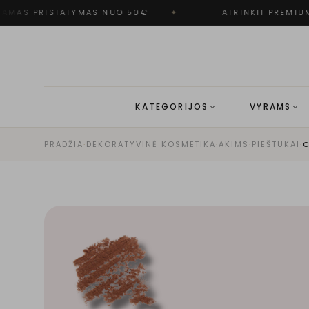
MAS PRISTATYMAS NUO 50€
✦
ATRINKTI PREMIUM
KATEGORIJOS
VYRAMS
PRADŽIA
·
DEKORATYVINĖ KOSMETIKA
·
AKIMS
·
PIEŠTUKAI
·