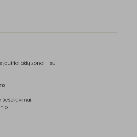
 jautriai akių zonai – su 
ms

m šešėliavimui

nio
