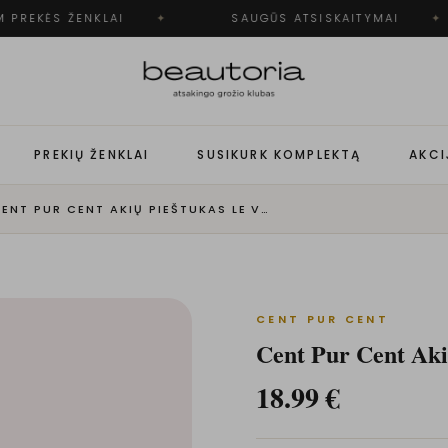
 PREKĖS ŽENKLAI
✦
SAUGŪS ATSISKAITYMAI
✦
PREKIŲ ŽENKLAI
SUSIKURK KOMPLEKTĄ
AKCI
CENT PUR CENT AKIŲ PIEŠTUKAS LE VOLUMIYEUX | MARRON
CENT PUR CENT
Cent Pur Cent Aki
18.99
€