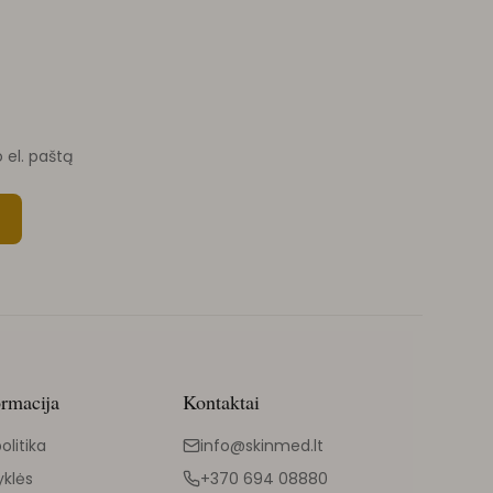
o el. paštą
ormacija
Kontaktai
olitika
info@skinmed.lt
yklės
+370 694 08880