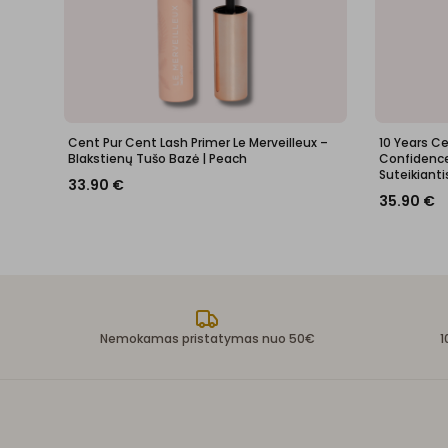
Cent Pur Cent Lash Primer Le Merveilleux –
10 Years C
Blakstienų Tušo Bazė | Peach
Confidence 
Suteikianti
33.90
€
35.90
€
Nemokamas pristatymas nuo 50€
1