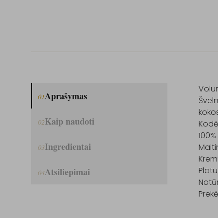
Volum
Aprašymas
01
Šveln
kokos
Kaip naudoti
02
Kodėl 
100% 
Ingredientai
Maiti
03
Kremi
Platu
Atsiliepimai
04
Natūr
Prekė