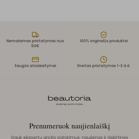
Nemokamas pristatymas nuo
100% originalūs produktai
50€
Saugūs atsiskaitymai
Greitas pristatymas 1-3 d.d.
Prenumeruok naujienlaiškį
Gauk ekspertų grožio patarimus, naujienas ir išskirtines