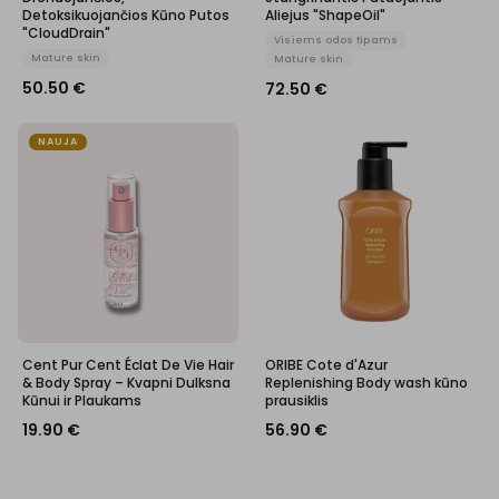
Detoksikuojančios Kūno Putos
Aliejus "ShapeOil"
"CloudDrain"
Visiems odos tipams
Mature skin
Mature skin
50.50
€
72.50
€
NAUJA
Cent Pur Cent Éclat De Vie Hair
ORIBE Cote d'Azur
& Body Spray – Kvapni Dulksna
Replenishing Body wash kūno
Kūnui ir Plaukams
prausiklis
19.90
€
56.90
€