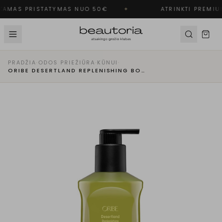
AMAS PRISTATYMAS NUO 50€
✦
ATRINKTI PREMIU
PRADŽIA
·
ODOS PRIEŽIŪRA
·
KŪNUI
·
ORIBE DESERTLAND REPLENISHING BODY WASH KŪNO PRAUSIKLIS