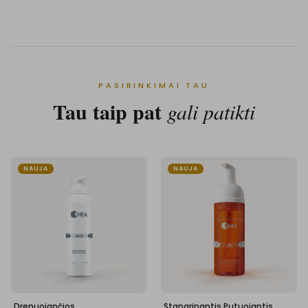
PASIRINKIMAI TAU
Tau taip pat
gali patikti
NAUJA
NAUJA
Drenuojančios,
Stangrinantis Putuojantis