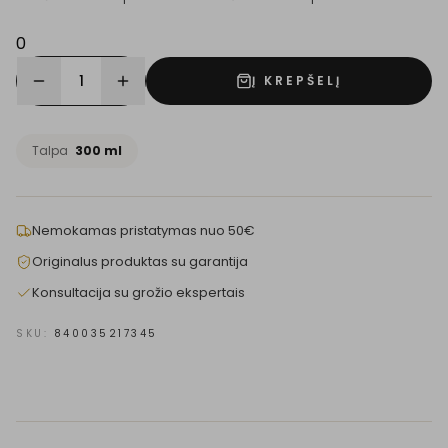
0
1
Į KREPŠELĮ
Talpa
300 ml
Nemokamas pristatymas nuo 50€
Originalus produktas su garantija
Konsultacija su grožio ekspertais
SKU:
840035217345