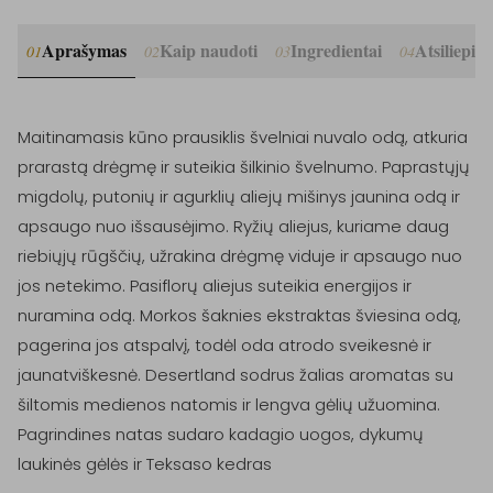
Aprašymas
Kaip naudoti
Ingredientai
Atsiliepim
01
02
03
04
Maitinamasis kūno prausiklis švelniai nuvalo odą, atkuria 
prarastą drėgmę ir suteikia šilkinio švelnumo. Paprastųjų 
migdolų, putonių ir agurklių aliejų mišinys jaunina odą ir 
apsaugo nuo išsausėjimo. Ryžių aliejus, kuriame daug 
riebiųjų rūgščių, užrakina drėgmę viduje ir apsaugo nuo 
jos netekimo. Pasiflorų aliejus suteikia energijos ir 
nuramina odą. Morkos šaknies ekstraktas šviesina odą, 
pagerina jos atspalvį, todėl oda atrodo sveikesnė ir 
jaunatviškesnė. Desertland sodrus žalias aromatas su 
šiltomis medienos natomis ir lengva gėlių užuomina. 
Pagrindines natas sudaro kadagio uogos, dykumų 
laukinės gėlės ir Teksaso kedras