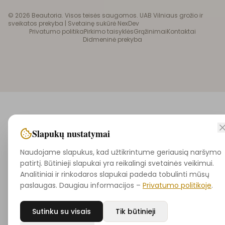
©
2026
Beautoria. Visos teisės saugomos. UAB Vilniaus grožio ir
sveikatos prekyba |
Svetainę sukūrė NexDev
Privatumo politika
Pirkimo taisyklės
Grąžinimai
Kontaktai
Didmeninė prekyba
Slapukų nustatymai
Naudojame slapukus, kad užtikrintume geriausią naršymo
patirtį. Būtinieji slapukai yra reikalingi svetainės veikimui.
Analitiniai ir rinkodaros slapukai padeda tobulinti mūsų
paslaugas. Daugiau informacijos –
Privatumo politikoje
.
Sutinku su visais
Tik būtinieji