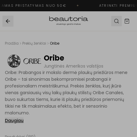
AMAS PRISTATYMAS NUO 50€
✦
ATRINKTI PREMIUM
Pradžia
Prekių ženklai
Oribe
Oribe
Jungtinės Amerikos valstijos
Oribe: Prabangos ir mokslo dermė plaukų priežiūros mene
Oribe – tai sinonimas bekompromisei prabangai ir
profesionaliam meistriškumui. Prekės ženklas, kurį įkūrė
vienas garsiausių visų laikų plaukų stilistų Oribe Canales,
buvo sukurtas tiems, kurie iš plaukų priežiūros priemonių
tikisi ne tik maksimalaus efekto, bet ir sensorinio
malonumo.
Daugiau