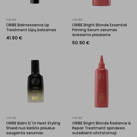
ORIBE
ORIBE
ORIBE Balmessence Lip
ORIBE Bright Blonde Essential
Treatment lūpų balzamas
Priming Serum serumas
šviesiems plaukams
41.90
€
50.90
€
ORIBE
ORIBE
ORIBE Balm D´Or Heat Styling
ORIBE Bright Blonde Radiance &
Shield nuo karščio plaukus
Repair Treatment spindesio
saugantis serumas
suteikianti atstatomoji