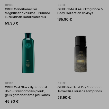
ORIBE
ORIBE
ORIBE Conditioner For
ORIBE Cote d´Azur Fragrance &
Magnificent Volume - Purumo
Body Collection rinkinys
Suteikiantis Kondicionierius
185.90
€
59.90
€
ORIBE
ORIBE
ORIBE Curl Gloss Hydration &
ORIBE Gold Lust Dry Shampoo
Hold - Drėkinamasis plaukų
Travel Size sausas šampūnas
gelis garbanotiems plaukams
28.90
€
46.90
€