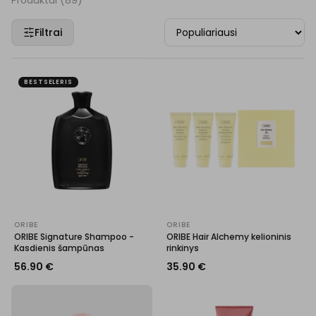
Produktai (
89
)
Filtrai
BESTSELERIS
ORIBE
ORIBE
ORIBE Signature Shampoo -
ORIBE Hair Alchemy kelioninis
Kasdienis šampūnas
rinkinys
56.90
€
35.90
€