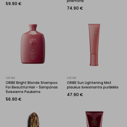
priemonė
59.90
€
74.90
€
ORIBE
ORIBE
ORIBE Bright Blonde Shampoo
ORIBE Sun Lightening Mist
For Beautiful Hair - Šampūnas
plaukus šviesinantis purškiklis
Šviesiems Paukams
47.90
€
56.90
€