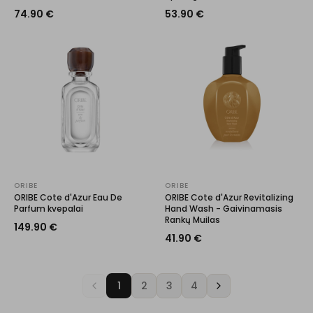
74.90
€
53.90
€
ORIBE
ORIBE
ORIBE Cote d'Azur Eau De
ORIBE Cote d'Azur Revitalizing
Parfum kvepalai
Hand Wash - Gaivinamasis
Rankų Muilas
149.90
€
41.90
€
1
2
3
4