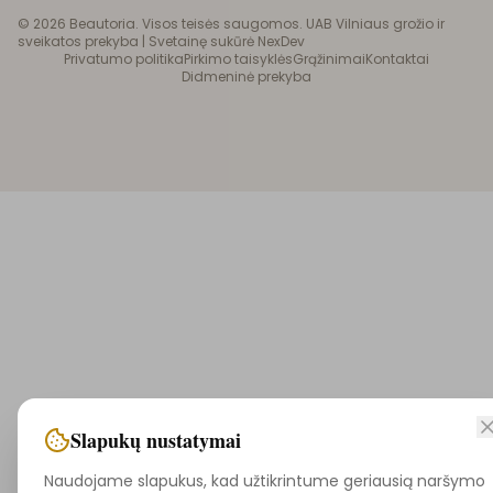
©
2026
Beautoria. Visos teisės saugomos. UAB Vilniaus grožio ir
sveikatos prekyba |
Svetainę sukūrė NexDev
Privatumo politika
Pirkimo taisyklės
Grąžinimai
Kontaktai
Didmeninė prekyba
Slapukų nustatymai
Naudojame slapukus, kad užtikrintume geriausią naršymo