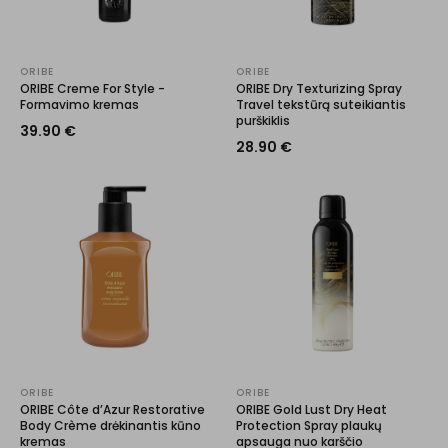
ORIBE
ORIBE
ORIBE Creme For Style -
ORIBE Dry Texturizing Spray
Formavimo kremas
Travel tekstūrą suteikiantis
purškiklis
39.90
€
28.90
€
ORIBE
ORIBE
ORIBE Côte d’Azur Restorative
ORIBE Gold Lust Dry Heat
Body Crème drėkinantis kūno
Protection Spray plaukų
kremas
apsauga nuo karščio