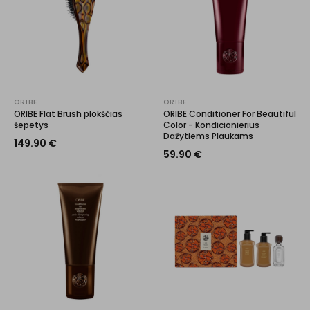
ORIBE
ORIBE
ORIBE Flat Brush plokščias
ORIBE Conditioner For Beautiful
šepetys
Color - Kondicionierius
Dažytiems Plaukams
149.90
€
59.90
€