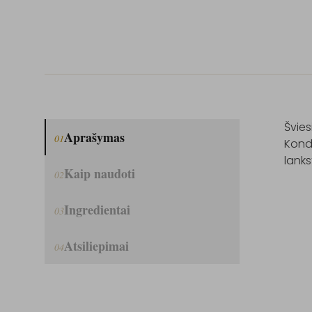
Švies
Aprašymas
01
Kondi
lank
Kaip naudoti
02
Ingredientai
03
Atsiliepimai
04