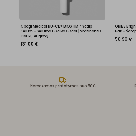
Obagi Medical NU-CIL® BIOSTIM™ Scalp
ORIBE Brig
Serum - Serumas Galvos Odai | Skatinantis
Hair - Ša
Plaukų Augimą
56.90
€
131.00
€
Nemokamas pristatymas nuo 50€
1