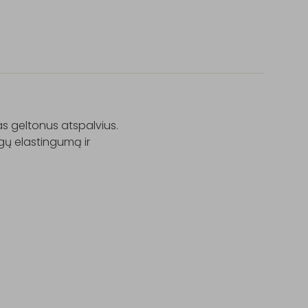
s geltonus atspalvius. 
ų elastingumą ir 