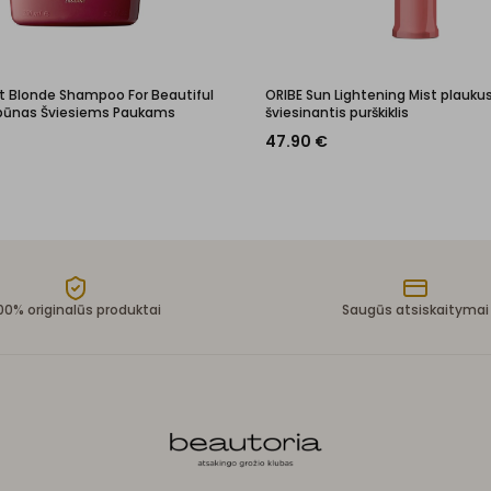
ht Blonde Shampoo For Beautiful
ORIBE Sun Lightening Mist plauku
mpūnas Šviesiems Paukams
šviesinantis purškiklis
47.90
€
00% originalūs produktai
Saugūs atsiskaitymai