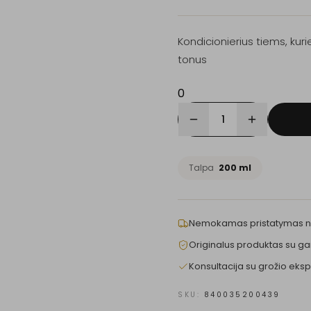
Kondicionierius tiems, kurie 
tonus
0
1
Talpa
200 ml
Nemokamas pristatymas 
Originalus produktas su ga
Konsultacija su grožio eksp
SKU:
840035200439