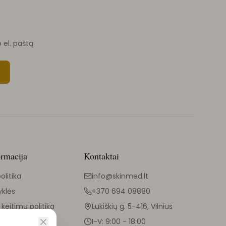
o el. paštą
ormacija
Kontaktai
olitika
info@skinmed.lt
yklės
+370 694 08880
 keitimų politika
Lukiškių g. 5-416, Vilnius
I-V: 9:00 - 18:00