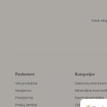
Gauk ekspe
Parduotuvė
Kategorijos
Visi produktai
Dekoratyvinė kosm
Naujienos
Mineralinė kosmeti
Pasiūlymai
Dermokosmetika
Prekių ženklai
Odos priežiūra