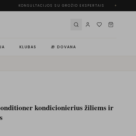
KONSULTACIJOS SU GROŽIO EKSPERTAIS
✦
JA
KLUBAS
🎁 DOVANA
nditioner kondicionierius žiliems ir
s