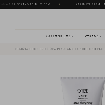
AMAS PRISTATYMAS NUO 50€
✦
ATRINKTI PREMIUM
KATEGORIJOS
VYRAMS
PRADŽIA
·
ODOS PRIEŽIŪRA
·
PLAUKAMS
·
KONDICIONIERIAI
·