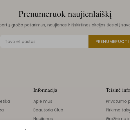
Prenumeruok naujienlaiškį
rtų grožio patarimus, naujienas ir išskirtines akcijas tiesiai į sav
PRENUMERUOTI
Informacija
Teisinė inf
etika
Apie mus
Privatumo p
ka
Beautoria Club
Pirkimo tais
Naujienos
Grąžinimų ir
Grožio tinklaraštis