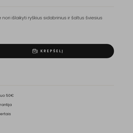
nori išlaikyti ryškius sidabrinius ir šaltus šviesius
Į KREPŠELĮ
nuo 50€
rantija
ertais