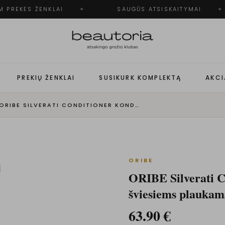
 PREKĖS ŽENKLAI
✦
SAUGŪS ATSISKAITYMAI
✦
PREKIŲ ŽENKLAI
SUSIKURK KOMPLEKTĄ
AKCI
ORIBE SILVERATI CONDITIONER KONDICIONIERIUS ŽILIEMS IR ŠVIESIEMS PLAUKAMS
ORIBE
ORIBE Silverati Co
šviesiems plaukam
63.90
€