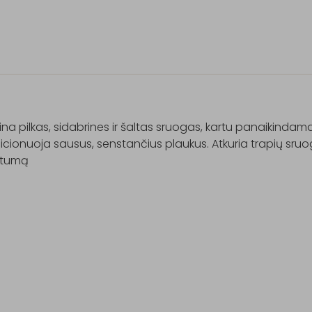
ina pilkas, sidabrines ir šaltas sruogas, kartu panaikindama
cionuoja sausus, senstančius plaukus. Atkuria trapių sruog
stumą