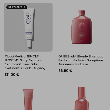
BESTSELERIS
Obagi Medical NU-CIL®
ORIBE Bright Blonde Shampoo
BIOSTIM™ Scalp Serum -
For Beautiful Hair - Šampūnas
Serumas Galvos Odai |
Šviesiems Paukams
Skatinantis Plaukų Augimą
56.90
€
131.00
€