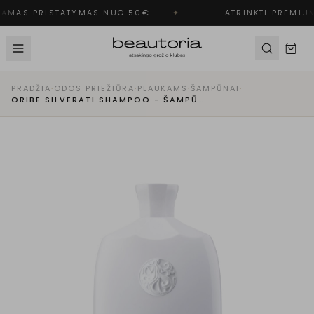
AMAS PRISTATYMAS NUO 50€
✦
ATRINKTI PREMIUM
PRADŽIA
·
ODOS PRIEŽIŪRA
·
PLAUKAMS
·
ŠAMPŪNAI
·
ORIBE SILVERATI SHAMPOO - ŠAMPŪNAS ŽILIEMS IR ŠVIESIEMS PLAUKAMS