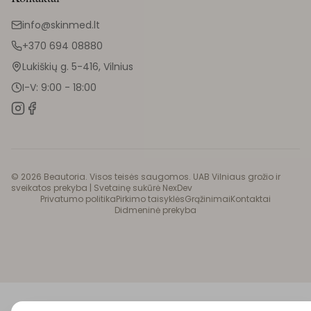
info@skinmed.lt
+370 694 08880
Lukiškių g. 5-416, Vilnius
I-V: 9:00 - 18:00
©
2026
Beautoria. Visos teisės saugomos. UAB Vilniaus grožio ir
sveikatos prekyba |
Svetainę sukūrė NexDev
Privatumo politika
Pirkimo taisyklės
Grąžinimai
Kontaktai
Didmeninė prekyba