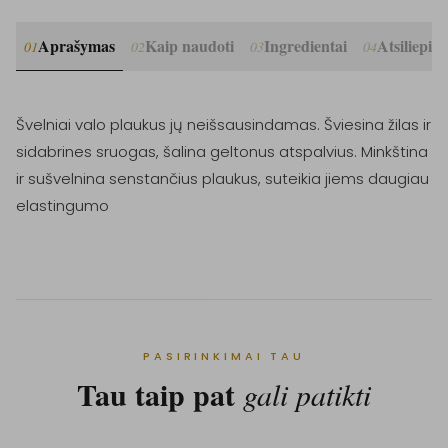
Aprašymas
Kaip naudoti
Ingredientai
Atsiliepim
01
02
03
04
Švelniai valo plaukus jų neišsausindamas. Šviesina žilas ir 
sidabrines sruogas, šalina geltonus atspalvius. Minkština 
ir sušvelnina senstančius plaukus, suteikia jiems daugiau 
elastingumo
PASIRINKIMAI TAU
Tau taip pat
gali patikti