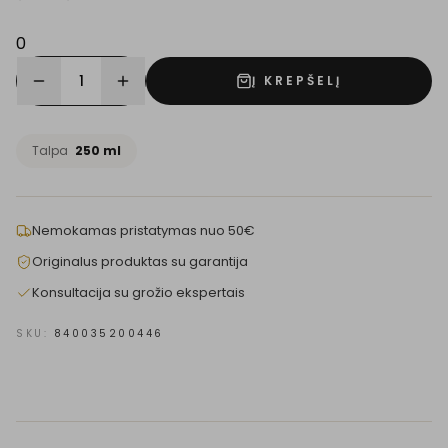
0
1
Į KREPŠELĮ
Talpa
250 ml
Nemokamas pristatymas nuo 50€
Originalus produktas su garantija
Konsultacija su grožio ekspertais
SKU:
840035200446