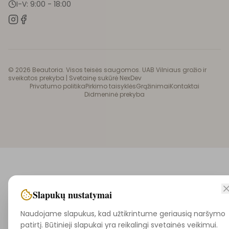
I-V: 9:00 - 18:00
©
2026
Beautoria. Visos teisės saugomos. UAB Vilniaus grožio ir
sveikatos prekyba |
Svetainę sukūrė NexDev
Privatumo politika
Pirkimo taisyklės
Grąžinimai
Kontaktai
Didmeninė prekyba
Slapukų nustatymai
Naudojame slapukus, kad užtikrintume geriausią naršymo
patirtį. Būtinieji slapukai yra reikalingi svetainės veikimui.