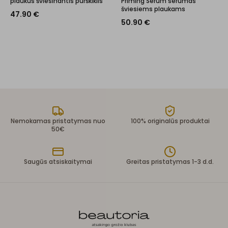
plaukus šviesinantis purškiklis
Priming Serum serumas
šviesiems plaukams
47.90
€
50.90
€
Nemokamas pristatymas nuo
100% originalūs produktai
50€
Saugūs atsiskaitymai
Greitas pristatymas 1-3 d.d.