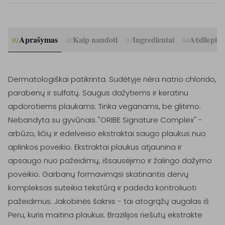
Aprašymas
Kaip naudoti
Ingredientai
Atsiliepim
01
02
03
04
Dermatologiškai patikrinta. Sudėtyje nėra natrio chlorido, 
parabenų ir sulfatų. Saugus dažytiems ir keratinu 
apdorotiems plaukams. Tinka veganams, be glitimo. 
Nebandyta su gyvūnais. "ORIBE Signature Complex" - 
arbūzo, ličių ir edelveiso ekstraktai saugo plaukus nuo 
aplinkos poveikio. Ekstraktai plaukus atjaunina ir 
apsaugo nuo pažeidimų, išsausėjimo ir žalingo dažymo 
poveikio. Garbanų formavimąsi skatinantis dervų 
kompleksas suteikia tekstūrą ir padeda kontroliuoti 
pažeidimus. Jakobinės šaknis - tai atogrąžų augalas iš 
Peru, kuris maitina plaukus. Brazilijos riešutų ekstrakte 