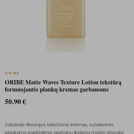
ORIBE
ORIBE Matte Waves Texture Lotion tekstūrą
formuojantis plaukų kremas garbanoms
50.90
€
Vidutinės fiksacijos tekstūrinis kremas, suteikiantis
plaukams paplūdimio garbanų įkvėptą matinį atspalvį