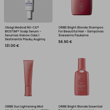
Obagi Medical NU-CIL®
ORIBE Bright Blonde Shampoo
BIOSTIM™ Scalp Serum -
For Beautiful Hair - Šampūnas
Serumas Galvos Odai |
Šviesiems Paukams
Skatinantis Plaukų Augimą
56.90
€
131.00
€
ORIBE Sun Lightening Mist
ORIBE Bright Blonde Essential