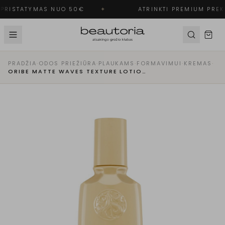
PRISTATYMAS NUO 50€
✦
ATRINKTI PREMIUM PREKĖ
PRADŽIA
·
ODOS PRIEŽIŪRA
·
PLAUKAMS
·
FORMAVIMUI
·
KREMAS
·
ORIBE MATTE WAVES TEXTURE LOTION TEKSTŪRĄ FORMUOJANTIS PLAUKŲ KREMAS GARBANOMS