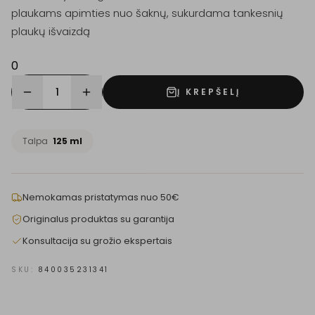
plaukams apimties nuo šaknų, sukurdama tankesnių
plaukų išvaizdą
0
1
Į KREPŠELĮ
Talpa
125 ml
Nemokamas pristatymas nuo 50€
Originalus produktas su garantija
Konsultacija su grožio ekspertais
SKU:
840035231341