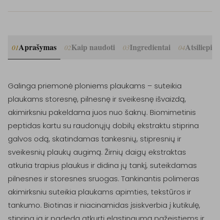
Aprašymas
Kaip naudoti
Ingredientai
Atsiliepim
01
02
03
04
Galinga priemonė ploniems plaukams – suteikia 
plaukams storesnę, pilnesnę ir sveikesnę išvaizdą, 
akimirksniu pakeldama juos nuo šaknų. Biomimetinis 
peptidas kartu su raudonųjų dobilų ekstraktu stiprina 
galvos odą, skatindamas tankesnių, stipresnių ir 
sveikesnių plaukų augimą. Žirnių daigų ekstraktas 
atkuria trapius plaukus ir didina jų tankį, suteikdamas 
pilnesnes ir storesnes sruogas. Tankinantis polimeras 
akimirksniu suteikia plaukams apimties, tekstūros ir 
tankumo. Biotinas ir niacinamidas įsiskverbia į kutikulę, 
stiprina ją ir padeda atkurti elastingumą pažeistiems ir 