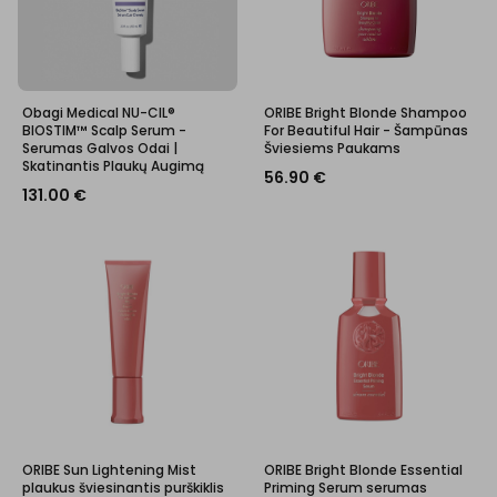
Obagi Medical NU-CIL®
ORIBE Bright Blonde Shampoo
BIOSTIM™ Scalp Serum -
For Beautiful Hair - Šampūnas
Serumas Galvos Odai |
Šviesiems Paukams
Skatinantis Plaukų Augimą
56.90
€
131.00
€
ORIBE Sun Lightening Mist
ORIBE Bright Blonde Essential
plaukus šviesinantis purškiklis
Priming Serum serumas