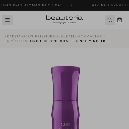
MAS PRISTATYMAS NUO 50€
✦
ATRINKTI PREMIUM
PRADŽIA
·
ODOS PRIEŽIŪRA
·
PLAUKAMS
·
FORMAVIMUI
·
PURŠKIKLIAI
·
ORIBE SERENE SCALP DENSIFYING TREATMENT SPRAY PURŠKIAMA PRIEMONĖ PLAUKŲ TANKUMUI GERINTI