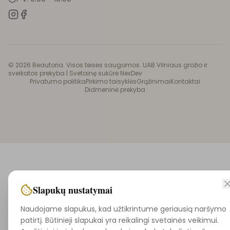
©
2026
Beautoria. Visos teisės saugomos. UAB Vilniaus grožio ir
sveikatos prekyba |
Svetainę sukūrė NexDev
Privatumo politika
Pirkimo taisyklės
Grąžinimai
Kontaktai
Didmeninė prekyba
Slapukų nustatymai
Naudojame slapukus, kad užtikrintume geriausią naršymo
patirtį. Būtinieji slapukai yra reikalingi svetainės veikimui.