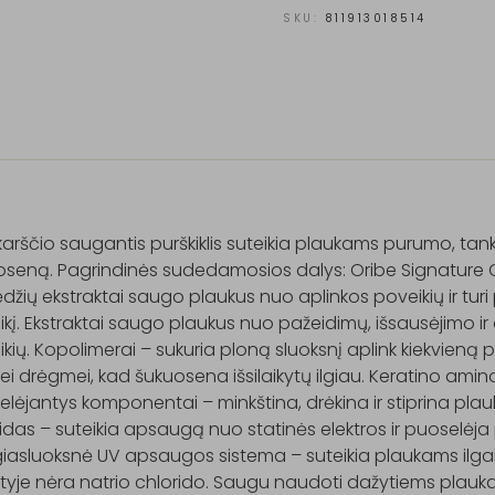
SKU:
811913018514
arščio saugantis purškiklis suteikia plaukams purumo, tank
seną. Pagrindinės sudedamosios dalys: Oribe Signature Com
ėdžių ekstraktai saugo plaukus nuo aplinkos poveikių ir turi
kį. Ekstraktai saugo plaukus nuo pažeidimų, išsausėjimo ir
kių. Kopolimerai – sukuria ploną sluoksnį aplink kiekvieną pla
nei drėgmei, kad šukuosena išsilaikytų ilgiau. Keratino amino r
lėjantys komponentai – minkština, drėkina ir stiprina plau
idas – suteikia apsaugą nuo statinės elektros ir puoselėja 
iasluoksnė UV apsaugos sistema – suteikia plaukams ilgal
yje nėra natrio chlorido. Saugu naudoti dažytiems plaukam