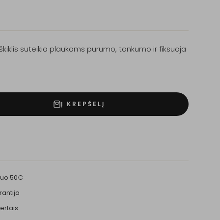
kiklis suteikia plaukams purumo, tankumo ir fiksuoja
Į KREPŠELĮ
nuo 50€
rantija
ertais