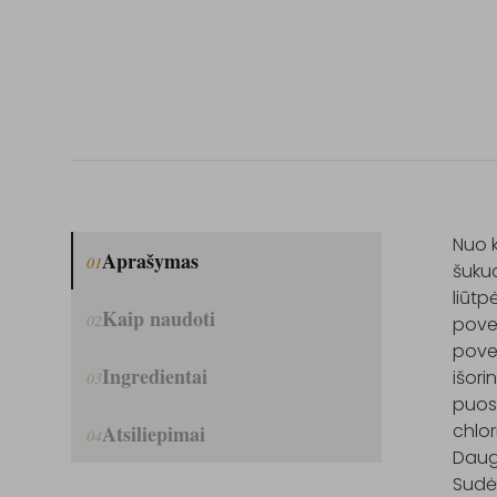
Nuo k
Aprašymas
01
šukuo
liūtp
Kaip naudoti
02
povei
povei
Ingredientai
išori
03
puose
chlor
Atsiliepimai
04
Daug
Sudėt