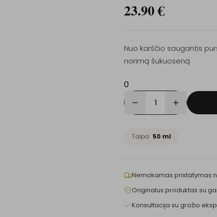
23.90
€
Nuo karščio saugantis purš
norimą šukuoseną
0
1
Talpa
50 ml
Nemokamas pristatymas 
Originalus produktas su ga
Konsultacija su grožio eksp