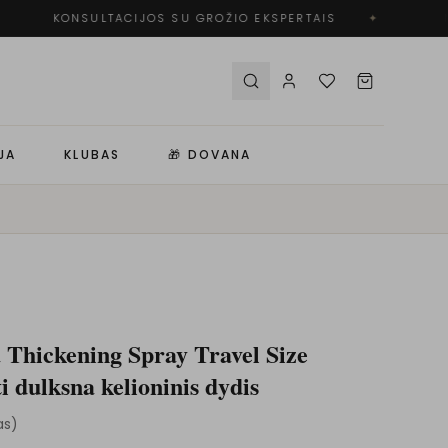
KONSULTACIJOS SU GROŽIO EKSPERTAIS
✦
N
JA
KLUBAS
🎁 DOVANA
Thickening Spray Travel Size
i dulksna kelioninis dydis
as
)