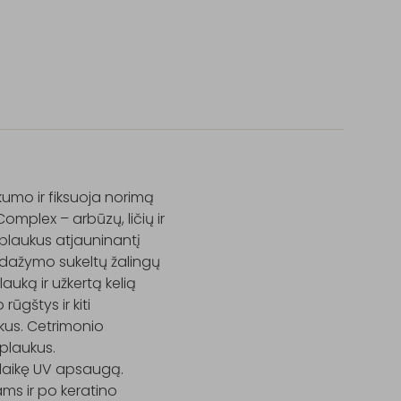
umo ir fiksuoja norimą 
plex – arbūzų, ličių ir 
 plaukus atjauninantį 
 dažymo sukeltų žalingų 
uką ir užkertą kelią 
ūgštys ir kiti 
kus. Cetrimonio 
plaukus. 
aikę UV apsaugą. 
s ir po keratino 