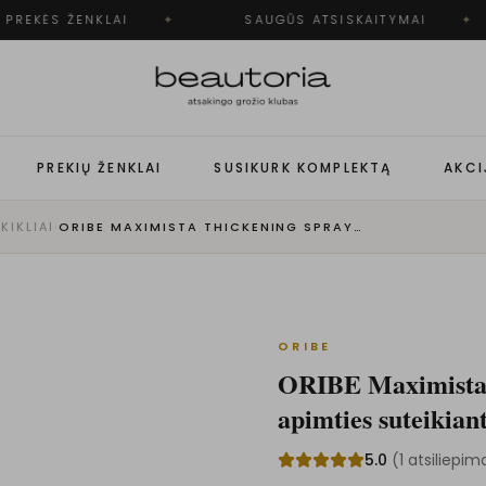
PREKĖS ŽENKLAI
✦
SAUGŪS ATSISKAITYMAI
✦
PREKIŲ ŽENKLAI
SUSIKURK KOMPLEKTĄ
AKCI
KIKLIAI
·
ORIBE MAXIMISTA THICKENING SPRAY TRAVEL SIZE APIMTIES SUTEIKIANTI DULKSNA KELIONINIS DYDIS
ORIBE
ORIBE Maximista 
apimties suteikiant
5.0
(
1
atsiliepim