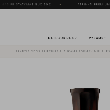
MAS PRISTATYMAS NUO 50€
✦
ATRINKTI PREMIUM 
KATEGORIJOS
VYRAMS
PRADŽIA
·
ODOS PRIEŽIŪRA
·
PLAUKAMS
·
FORMAVIMUI
·
PURŠ