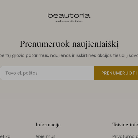
Prenumeruok naujienlaiškį
rtų grožio patarimus, naujienas ir išskirtines akcijas tiesiai į sav
PRENUMERUOTI
Informacija
Teisinė inf
etika
Apie mus
Privatumo p