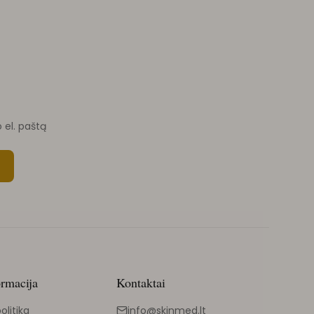
o el. paštą
ormacija
Kontaktai
olitika
info@skinmed.lt