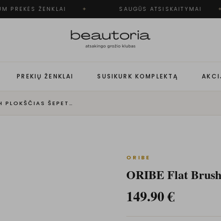
M PREKĖS ŽENKLAI
✦
SAUGŪS ATSISKAITYMAI
✦
PREKIŲ ŽENKLAI
SUSIKURK KOMPLEKTĄ
AKCI
ORIBE FLAT BRUSH PLOKŠČIAS ŠEPETYS
ORIBE
ORIBE Flat Brush 
149.90
€