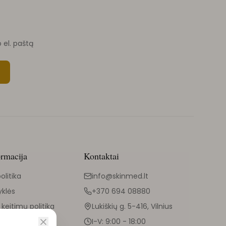
o el. paštą
ormacija
Kontaktai
olitika
info@skinmed.lt
yklės
+370 694 08880
 keitimų politika
Lukiškių g. 5-416, Vilnius
I-V: 9:00 - 18:00