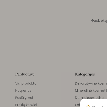
Gauk ekspe
Parduotuvė
Kategorijos
Visi produktai
Dekoratyvinė kosm
Naujienos
Mineralinė kosmeti
Pasiūlymai
Dermokosmetika
Prekių ženklai
Odos priežiūra