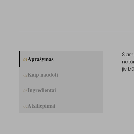
Šiame
Aprašymas
01
natūr
jie b
Kaip naudoti
02
Ingredientai
03
Atsiliepimai
04