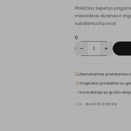
Plokščias šepetys pagamin
meistriškas dizainas ir er
subalansuotą svorį
0
1
Nemokamas pristatymas 
Originalus produktas su ga
Konsultacija su grožio eksp
SKU:
840035218809