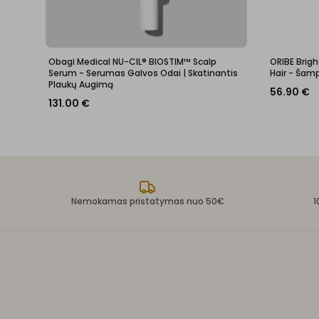
Obagi Medical NU-CIL® BIOSTIM™ Scalp
ORIBE Brig
Serum - Serumas Galvos Odai | Skatinantis
Hair - Ša
Plaukų Augimą
56.90
€
131.00
€
Nemokamas pristatymas nuo 50€
1