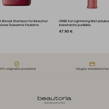
ht Blonde Shampoo For Beautiful
ORIBE Sun Lightening Mist plauku
mpūnas Šviesiems Paukams
šviesinantis purškiklis
47.90
€
00% originalūs produktai
Saugūs atsiskaitymai