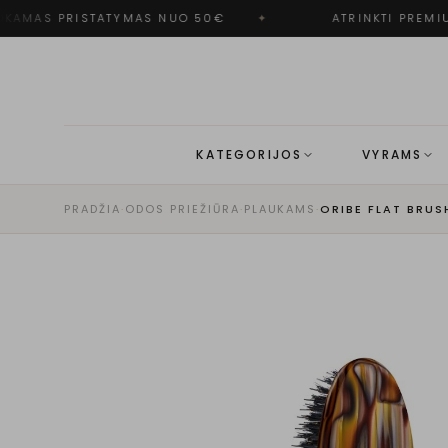
AMAS PRISTATYMAS NUO 50€
✦
ATRINKTI PREMIU
KATEGORIJOS
VYRAMS
PRADŽIA
·
ODOS PRIEŽIŪRA
·
PLAUKAMS
·