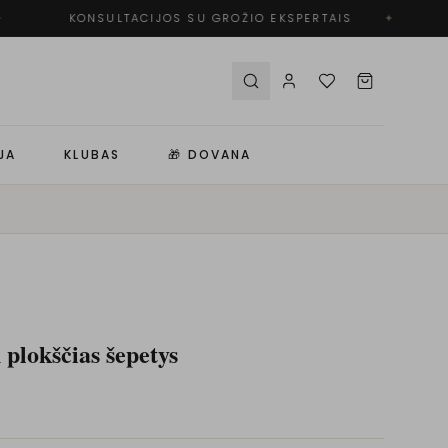
KONSULTACIJOS SU GROŽIO EKSPERTAIS
✦
JA
KLUBAS
🎁 DOVANA
plokščias šepetys