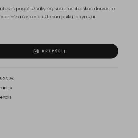
tas iš pagal užsakymą sukurtos itališkos dervos, o
gonomiška rankena užtikrina puikų laikymą ir
Į KREPŠELĮ
nuo 50€
rantija
ertais