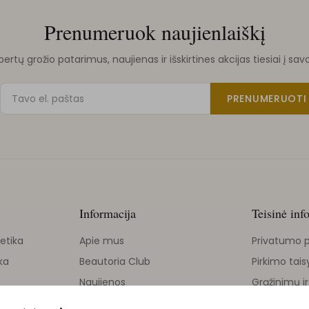
Prenumeruok naujienlaiškį
rtų grožio patarimus, naujienas ir išskirtines akcijas tiesiai į sav
PRENUMERUOTI
Informacija
Teisinė inf
etika
Apie mus
Privatumo p
ka
Beautoria Club
Pirkimo tais
Naujienos
Grąžinimų ir
Grožio tinklaraštis