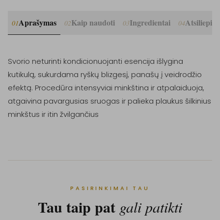
Aprašymas
Kaip naudoti
Ingredientai
Atsiliepim
01
02
03
04
Svorio neturinti kondicionuojanti esencija išlygina 
kutikulą, sukurdama ryškų blizgesį, panašų į veidrodžio 
efektą. Procedūra intensyviai minkština ir atpalaiduoja, 
atgaivina pavargusias sruogas ir palieka plaukus šilkinius 
minkštus ir itin žvilgančius
PASIRINKIMAI TAU
Tau taip pat
gali patikti