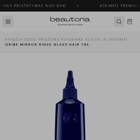
AMAS PRISTATYMAS NUO 50€
✦
ATRINKTI PREMIUM
PRADŽIA
·
ODOS PRIEŽIŪRA
·
PLAUKAMS
·
ALIEJAI IR SERUMAI
·
ORIBE MIRROR RINSE GLASS HAIR TREATMENT - VEIDRODINĮ BLIZGESĮ SUTEIKIANTIS PLAUKŲ ELIKSYRAS