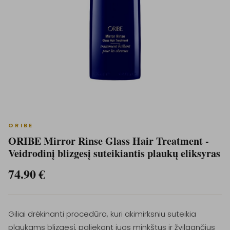
ORIBE
ORIBE Mirror Rinse Glass Hair Treatment -
Veidrodinį blizgesį suteikiantis plaukų eliksyras
74.90
€
Giliai drėkinanti procedūra, kuri akimirksniu suteikia
plaukams blizgesį, paliekant juos minkštus ir žvilgančius