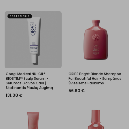
BESTSELERIS
Obagi Medical NU-CIL®
ORIBE Bright Blonde Shampoo
BIOSTIM™ Scalp Serum -
For Beautiful Hair - Šampūnas
Serumas Galvos Odai |
Šviesiems Paukams
Skatinantis Plaukų Augimą
56.90
€
131.00
€