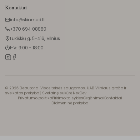
Kontaktai
info@skinmed.lt
+370 694 08880
Lukiškių g. 5-416, Vilnius
I-V: 9:00 - 18:00
©
2026
Beautoria. Visos teisės saugomos. UAB Vilniaus grožio ir
sveikatos prekyba |
Svetainę sukūrė NexDev
Privatumo politika
Pirkimo taisyklės
Grąžinimai
Kontaktai
Didmeninė prekyba