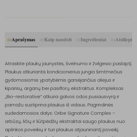
Aprašymas
Kaip naudoti
Ingredientai
Atsiliepim
01
02
03
04
Atraskite plaukų jaunystės, švelnumo ir žvilgesio paslaptį. 
Plaukus atkuriantis kondicionierius jungia šimtmečius 
gydomosiomis ypatybėmis garsėjančius aliejus ir 
kiparisų, arganų bei pasiflorų ekstraktus. Kompleksas 
„Bio-restorative“ atkuria galvos odos pusiausvyrą ir 
pamažu sustiprina plaukus iš vidaus. Pagrindinės 
sudedamosios dalys: Oribe Signature Complex – 
arbūzų, ličių ir liūtpėdžių ekstraktai saugo plaukus nuo 
aplinkos poveikių ir turi plaukus atjauninantį poveikį. 