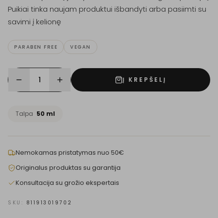
Puikiai tinka naujam produktui išbandyti arba pasiimti su
savimi į kelionę
PARABEN FREE
VEGAN
1
Į KREPŠELĮ
Talpa
50 ml
Nemokamas pristatymas nuo 50€
Originalus produktas su garantija
Konsultacija su grožio ekspertais
SKU:
811913019702