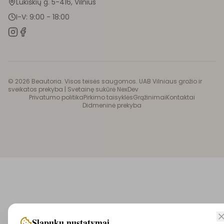
Lukiškių g. 5-416, Vilnius
I-V: 9:00 - 18:00
©
2026
Beautoria. Visos teisės saugomos. UAB Vilniaus grožio ir
sveikatos prekyba |
Svetainę sukūrė NexDev
Privatumo politika
Pirkimo taisyklės
Grąžinimai
Kontaktai
Didmeninė prekyba
Slapukų nustatymai