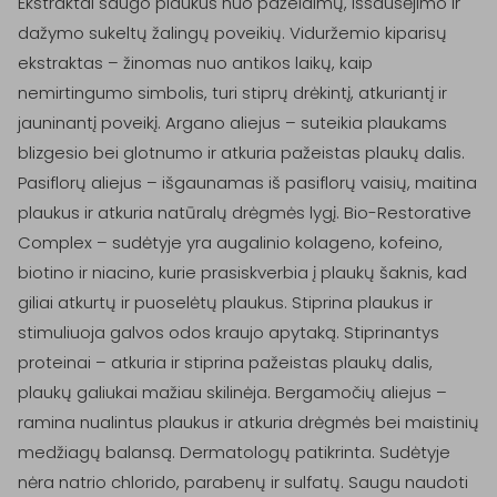
Ekstraktai saugo plaukus nuo pažeidimų, išsausėjimo ir 
dažymo sukeltų žalingų poveikių. Viduržemio kiparisų 
ekstraktas – žinomas nuo antikos laikų, kaip 
nemirtingumo simbolis, turi stiprų drėkintį, atkuriantį ir 
jauninantį poveikį. Argano aliejus – suteikia plaukams 
blizgesio bei glotnumo ir atkuria pažeistas plaukų dalis. 
Pasiflorų aliejus – išgaunamas iš pasiflorų vaisių, maitina 
plaukus ir atkuria natūralų drėgmės lygį. Bio-Restorative 
Complex – sudėtyje yra augalinio kolageno, kofeino, 
biotino ir niacino, kurie prasiskverbia į plaukų šaknis, kad 
giliai atkurtų ir puoselėtų plaukus. Stiprina plaukus ir 
stimuliuoja galvos odos kraujo apytaką. Stiprinantys 
proteinai – atkuria ir stiprina pažeistas plaukų dalis, 
plaukų galiukai mažiau skilinėja. Bergamočių aliejus – 
ramina nualintus plaukus ir atkuria drėgmės bei maistinių 
medžiagų balansą. Dermatologų patikrinta. Sudėtyje 
nėra natrio chlorido, parabenų ir sulfatų. Saugu naudoti 