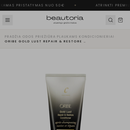
KAMAS PRISTATYMAS NUO 50€
✦
ATRINKTI PREMIU
PRADŽIA
·
ODOS PRIEŽIŪRA
·
PLAUKAMS
·
KONDICIONIERIAI
·
ORIBE GOLD LUST REPAIR & RESTORE CONDITIONER TRAVEL SIZE - ATKURIAMASIS KONDICIONIERIUS