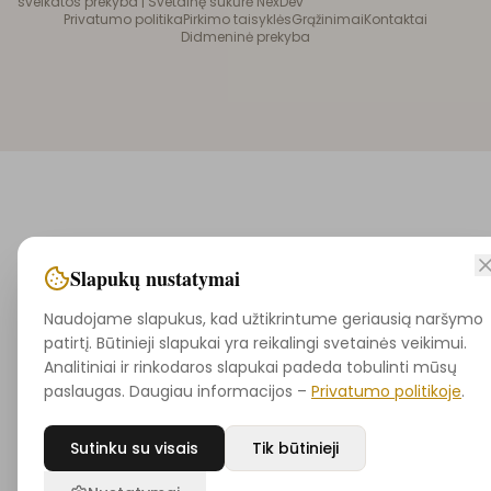
sveikatos prekyba |
Svetainę sukūrė NexDev
Privatumo politika
Pirkimo taisyklės
Grąžinimai
Kontaktai
Didmeninė prekyba
Slapukų nustatymai
Naudojame slapukus, kad užtikrintume geriausią naršymo
patirtį. Būtinieji slapukai yra reikalingi svetainės veikimui.
Analitiniai ir rinkodaros slapukai padeda tobulinti mūsų
paslaugas. Daugiau informacijos –
Privatumo politikoje
.
Sutinku su visais
Tik būtinieji