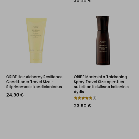
22.90
€
ORIBE Hair Alchemy Resilience
ORIBE Maximista Thickening
Conditioner Travel Size -
Spray Travel Size apimties
Stiprinamasis kondicionierius
suteikianti dulksna kelioninis
dydis
24.90
€
(
1
)
23.90
€