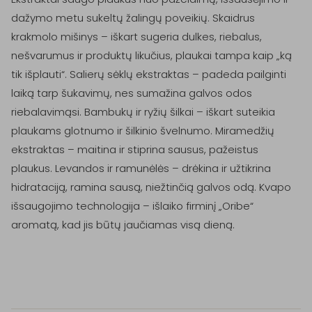
dažymo metu sukeltų žalingų poveikių. Skaidrus 
krakmolo mišinys – iškart sugeria dulkes, riebalus, 
nešvarumus ir produktų likučius, plaukai tampa kaip „ką 
tik išplauti“. Salierų sėklų ekstraktas – padeda pailginti 
laiką tarp šukavimų, nes sumažina galvos odos 
riebalavimąsi. Bambukų ir ryžių šilkai – iškart suteikia 
plaukams glotnumo ir šilkinio švelnumo. Miramedžių 
ekstraktas – maitina ir stiprina sausus, pažeistus 
plaukus. Levandos ir ramunėlės – drėkina ir užtikrina 
hidrataciją, ramina sausą, niežtinčią galvos odą. Kvapo 
išsaugojimo technologija – išlaiko firminį „Oribe“ 
aromatą, kad jis būtų jaučiamas visą dieną.
