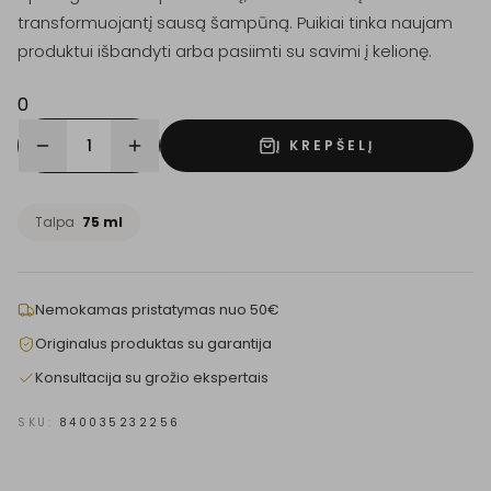
transformuojantį sausą šampūną. Puikiai tinka naujam
produktui išbandyti arba pasiimti su savimi į kelionę.
0
1
Į KREPŠELĮ
Talpa
75 ml
Nemokamas pristatymas nuo 50€
Originalus produktas su garantija
Konsultacija su grožio ekspertais
SKU:
840035232256