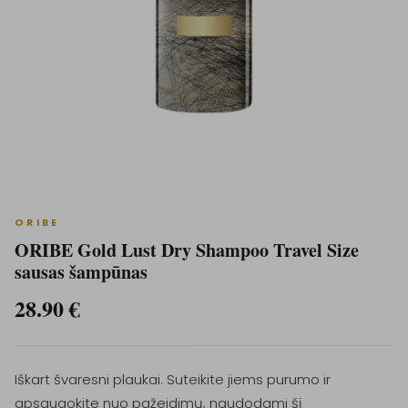
ORIBE
ORIBE Gold Lust Dry Shampoo Travel Size
sausas šampūnas
28.90
€
Iškart švaresni plaukai. Suteikite jiems purumo ir
apsaugokite nuo pažeidimų, naudodami šį