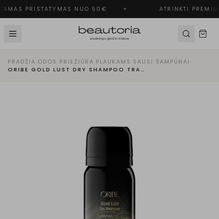
AMAS PRISTATYMAS NUO 50€
✦
ATRINKTI PREMIU
PRADŽIA
·
ODOS PRIEŽIŪRA
·
PLAUKAMS
·
SAUSI ŠAMPŪNAI
·
ORIBE GOLD LUST DRY SHAMPOO TRAVEL SIZE SAUSAS ŠAMPŪNAS