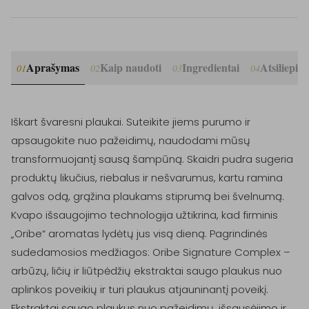
Aprašymas
Kaip naudoti
Ingredientai
Atsiliepim
01
02
03
04
Iškart švaresni plaukai. Suteikite jiems purumo ir 
apsaugokite nuo pažeidimų, naudodami mūsų 
transformuojantį sausą šampūną. Skaidri pudra sugeria 
produktų likučius, riebalus ir nešvarumus, kartu ramina 
galvos odą, grąžina plaukams stiprumą bei švelnumą. 
Kvapo išsaugojimo technologija užtikrina, kad firminis 
„Oribe“ aromatas lydėtų jus visą dieną. Pagrindinės 
sudedamosios medžiagos: Oribe Signature Complex – 
arbūzų, ličių ir liūtpėdžių ekstraktai saugo plaukus nuo 
aplinkos poveikių ir turi plaukus atjauninantį poveikį. 
Ekstraktai saugo plaukus nuo pažeidimų, išsausėjimo ir 