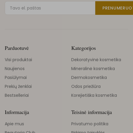
PRENUMERUO
Parduotuvė
Kategorijos
Visi produktai
Dekoratyvinė kosmetika
Naujienos
Mineralinė kosmetika
Pasiūlymai
Dermokosmetika
Prekių ženklai
Odos priežiūra
Bestselleriai
Korejietiška kosmetika
Informacija
Teisinė informacija
Apie mus
Privatumo politika
Beautoria Club
Pirkimo taisyklės