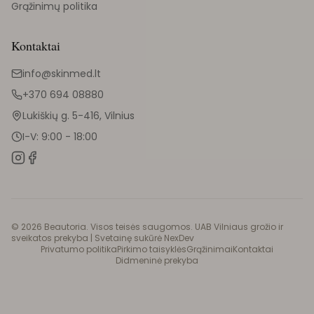
Grąžinimų politika
Kontaktai
info@skinmed.lt
+370 694 08880
Lukiškių g. 5-416, Vilnius
I-V: 9:00 - 18:00
©
2026
Beautoria. Visos teisės saugomos. UAB Vilniaus grožio ir
sveikatos prekyba |
Svetainę sukūrė NexDev
Privatumo politika
Pirkimo taisyklės
Grąžinimai
Kontaktai
Didmeninė prekyba