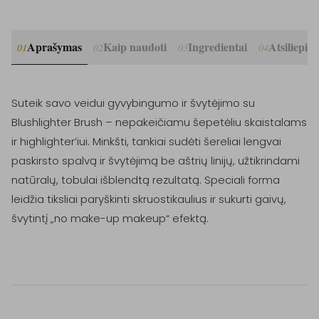
Aprašymas
Kaip naudoti
Ingredientai
Atsiliepim
01
02
03
04
Suteik savo veidui gyvybingumo ir švytėjimo su 
Blushlighter Brush – nepakeičiamu šepetėliu skaistalams 
ir highlighter’iui. Minkšti, tankiai sudėti šereliai lengvai 
paskirsto spalvą ir švytėjimą be aštrių linijų, užtikrindami 
natūralų, tobulai išblendtą rezultatą. Speciali forma 
leidžia tiksliai paryškinti skruostikaulius ir sukurti gaivų, 