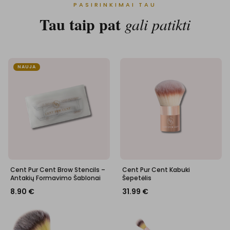
PASIRINKIMAI TAU
Tau taip pat
gali patikti
NAUJA
Cent Pur Cent Brow Stencils –
Cent Pur Cent Kabuki
Antakių Formavimo Šablonai
Šepetėlis
8.90
€
31.99
€