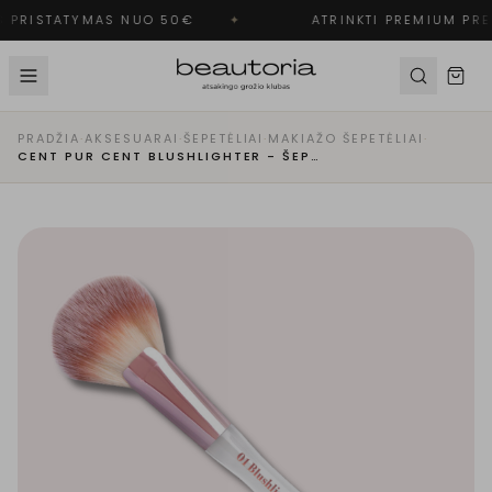
 PRISTATYMAS NUO 50€
✦
ATRINKTI PREMIUM PRE
PRADŽIA
·
AKSESUARAI
·
ŠEPETĖLIAI
·
MAKIAŽO ŠEPETĖLIAI
·
CENT PUR CENT BLUSHLIGHTER - ŠEPETĖLIS