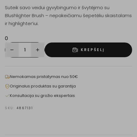
Suteik savo veidui gyvybingumo ir švytėjimo su
Blushlighter Brush – nepakeičiamu šepetėliu skaistalams
ir highlighter’iui.
0
1
Į KREPŠELĮ
Nemokamas pristatymas nuo 50€
Originalus produktas su garantija
Konsultacija su grožio ekspertais
SKU:
4867131