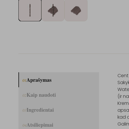
Cent 
Aprašymas
01
Sakyk
Water
Kaip naudoti
02
(ir n
Kremi
Ingredientai
apsau
03
kad a
Galim
Atsiliepimai
04