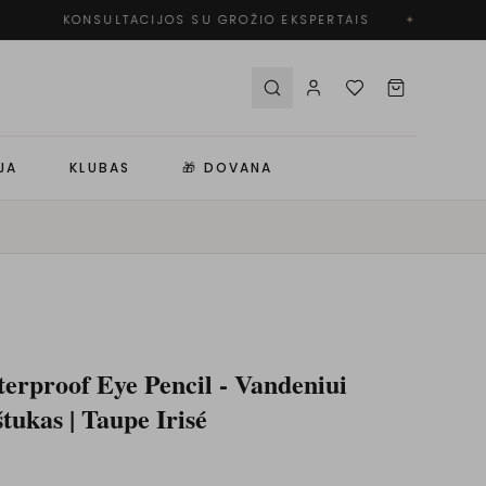
KONSULTACIJOS SU GROŽIO EKSPERTAIS
✦
N
JA
KLUBAS
🎁 DOVANA
erproof Eye Pencil - Vandeniui
tukas | Taupe Irisé