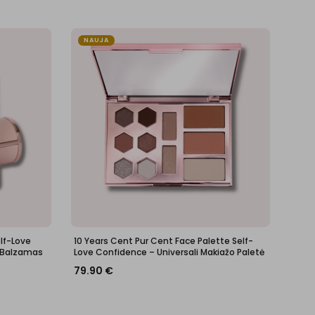
NAUJA
elf-Love
10 Years Cent Pur Cent Face Palette Self-
 Balzamas
Love Confidence – Universali Makiažo Paletė
79.90
€