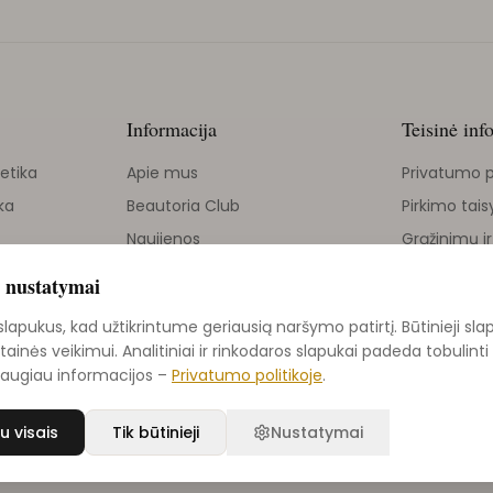
Informacija
Teisinė inf
etika
Apie mus
Privatumo p
ka
Beautoria Club
Pirkimo tais
Naujienos
Grąžinimų ir
Grožio tinklaraštis
 nustatymai
ika
Kontaktai
apukus, kad užtikrintume geriausią naršymo patirtį. Būtinieji sla
Grąžinimų politika
etainės veikimui. Analitiniai ir rinkodaros slapukai padeda tobulin
Daugiau informacijos –
Privatumo politikoje
.
u visais
Tik būtinieji
Nustatymai
r sveikatos prekyba |
Svetainę sukūrė NexDev
Privatumo 