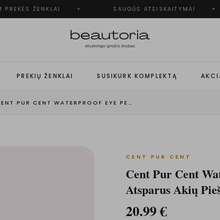
PREKĖS ŽENKLAI
✦
SAUGŪS ATSISKAITYMAI
✦
PREKIŲ ŽENKLAI
SUSIKURK KOMPLEKTĄ
AKCI
CENT PUR CENT WATERPROOF EYE PENCIL - VANDENIUI ATSPARUS AKIŲ PIEŠTUKAS | TAUPE IRISÉ
CENT PUR CENT
Cent Pur Cent Wat
Atsparus Akių Pieš
20.99
€