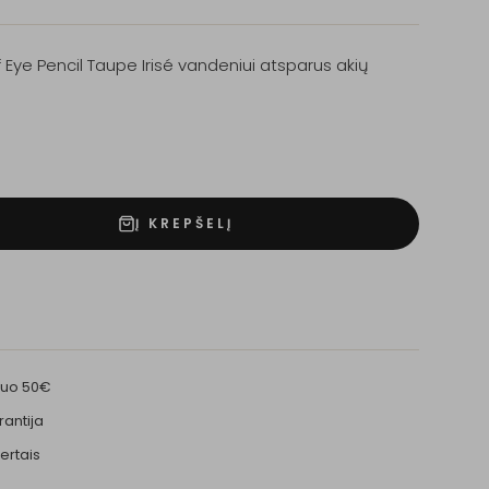
Eye Pencil Taupe Irisé vandeniui atsparus akių
Į KREPŠELĮ
nuo 50€
rantija
ertais