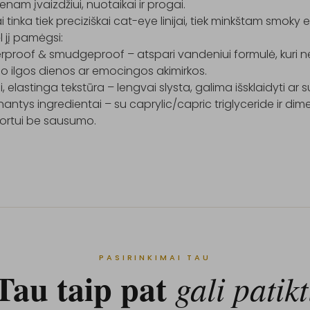
ienam įvaizdžiui, nuotaikai ir progai.

ai tinka tiek preciziškai cat-eye linijai, tiek minkštam smoky ef
 jį pamėgsi:

proof & smudgeproof – atspari vandeniui formulė, kuri neiš
o ilgos dienos ar emocingos akimirkos.

i, elastinga tekstūra – lengvai slysta, galima išsklaidyti ar suku
nantys ingredientai – su caprylic/capric triglyceride ir dime
PASIRINKIMAI TAU
Tau taip pat
gali patikt