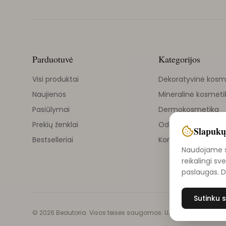
Parduotuvė
Kategorijos
Visi produktai
Dekoratyvinė kosm
Naujienos
Mineralinė kosmeti
Pasiūlymai
Dermokosmetika
Prekių ženklai
Odos priežiūra
Slapukų
Bestselleriai
Korejietiška kosmet
Naudojame sl
reikalingi sv
paslaugas. 
Sutinku s
©
2026
Beautoria. Visos teisės saugomos. UAB Vilniaus grožio i