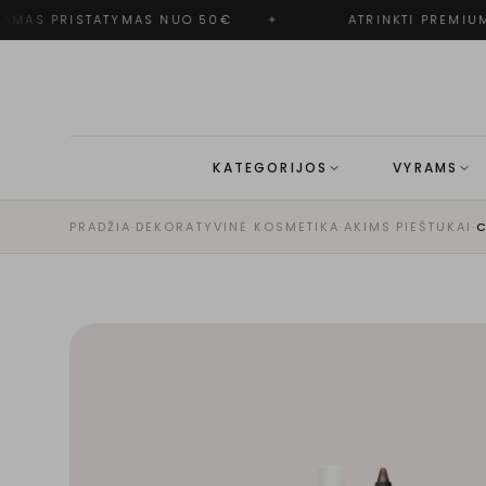
MAS PRISTATYMAS NUO 50€
✦
ATRINKTI PREMIUM 
KATEGORIJOS
VYRAMS
PRADŽIA
·
DEKORATYVINĖ KOSMETIKA
·
AKIMS
·
PIEŠTUKAI
·