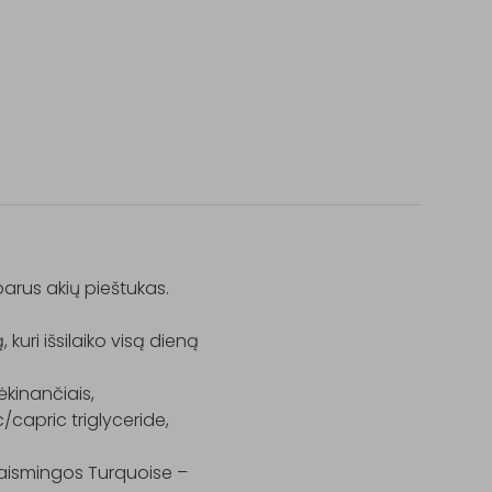
rus akių pieštukas.

kuri išsilaiko visą dieną 
kinančiais, 
capric triglyceride, 
 žaismingos Turquoise – 