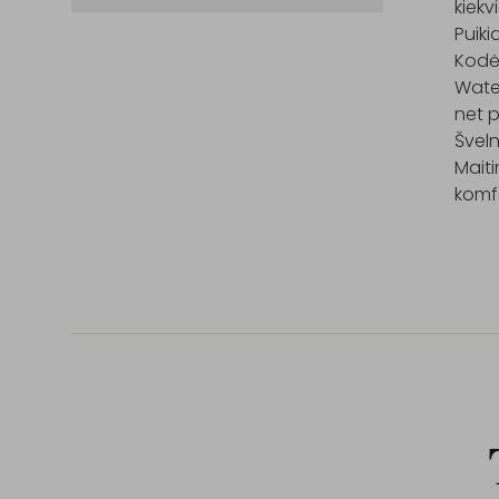
kiekv
Puiki
Kodėl
Water
net p
Šveln
Maiti