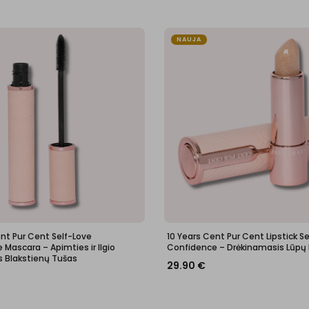
NAUJA
ent Pur Cent Self-Love
10 Years Cent Pur Cent Lipstick S
Mascara – Apimties ir Ilgio
Confidence – Drėkinamasis Lūpų
s Blakstienų Tušas
29.90
€