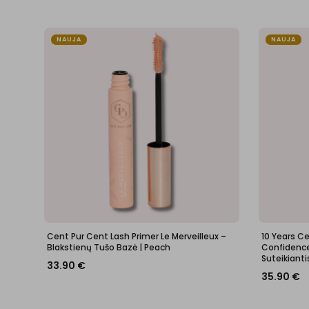
NAUJA
NAUJA
Cent Pur Cent Lash Primer Le Merveilleux –
10 Years C
Blakstienų Tušo Bazė | Peach
Confidence 
Suteikianti
33.90
€
35.90
€