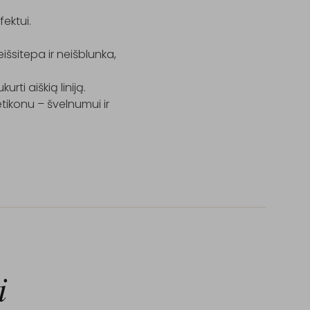
ektui.

sitepa ir neišblunka, 
rti aiškią liniją.

tikonu – švelnumui ir 
i