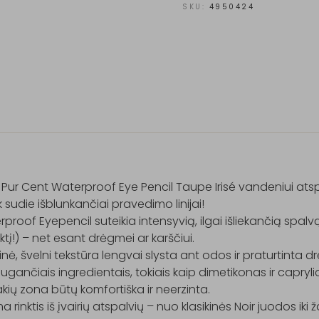
SKU:
4950424
Pur Cent Waterproof Eye Pencil Taupe Irisé vandeniui atspa
 sudie išblunkančiai pravedimo linijai!

proof Eyepencil suteikia intensyvią, ilgai išliekančią spalvą, 
aktį!) – net esant drėgmei ar karščiui.

nė, švelni tekstūra lengvai slysta ant odos ir praturtinta drė
gančiais ingredientais, tokiais kaip dimetikonas ir caprylic/
kių zona būtų komfortiška ir neerzinta.

a rinktis iš įvairių atspalvių – nuo klasikinės Noir juodos iki