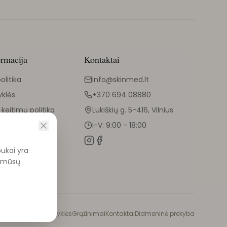
ormacija
Kontaktai
olitika
info@skinmed.lt
yklės
+370 694 08880
 keitimų politika
Lukiškių g. 5-416, Vilnius
I-V: 9:00 - 18:00
pukai yra
ti mūsų
politika
Pirkimo taisyklės
Grąžinimai
Kontaktai
Didmeninė prekyba