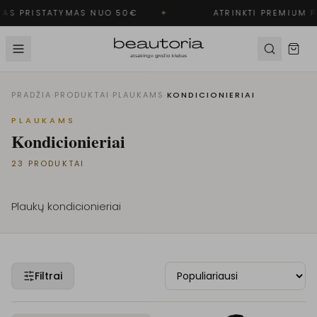
S PRISTATYMAS NUO 50€
✦
ATRINKTI PREMIUM P
PRADŽIA
·
PRODUKTAI
·
PLAUKAMS
·
KONDICIONIERIAI
PLAUKAMS
Kondicionieriai
23
PRODUKTAI
Plaukų kondicionieriai
Filtrai