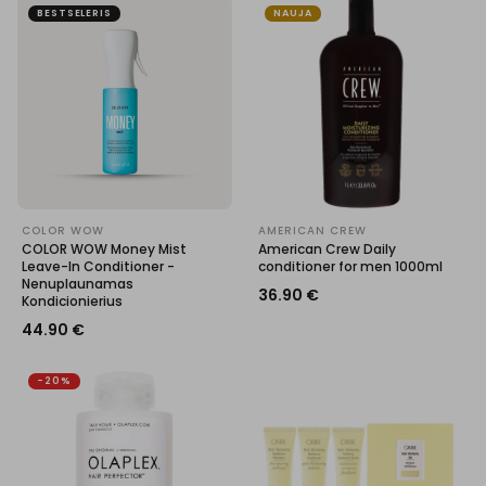
BESTSELERIS
NAUJA
COLOR WOW
AMERICAN CREW
COLOR WOW Money Mist
American Crew Daily
Leave-In Conditioner -
conditioner for men 1000ml
Nenuplaunamas
36.90
€
Kondicionierius
44.90
€
-20%