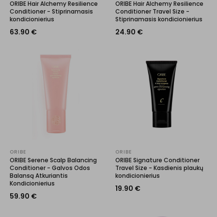
ORIBE Hair Alchemy Resilience
ORIBE Hair Alchemy Resilience
Conditioner - Stiprinamasis
Conditioner Travel Size -
kondicionierius
Stiprinamasis kondicionierius
63.90
€
24.90
€
ORIBE
ORIBE
ORIBE Serene Scalp Balancing
ORIBE Signature Conditioner
Conditioner - Galvos Odos
Travel Size - Kasdienis plaukų
Balansą Atkuriantis
kondicionierius
Kondicionierius
19.90
€
59.90
€