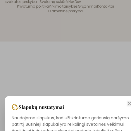
sveikatos prekyba |
Svetainę sukūrė NexDev
Privatumo politika
Pirkimo taisyklės
Grąžinimai
Kontaktai
Didmeninė prekyba
Slapukų nustatymai
Naudojame slapukus, kad užtikrintume geriausią naršymo
patirtį. Būtinieji slapukai yra reikalingi svetainės veikimui.
Analitiniai ir rinkodaros slapukai padeda tobulinti mūsų