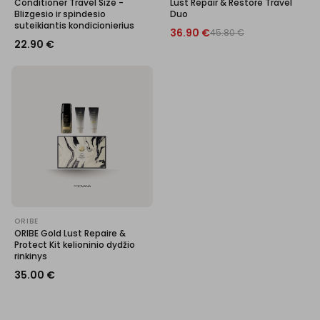
Conditioner Travel Size -
Lust Repair & Restore Travel
Blizgesio ir spindesio
Duo
suteikiantis kondicionierius
36.90
€
45.80
€
22.90
€
ORIBE
ORIBE Gold Lust Repaire &
Protect Kit kelioninio dydžio
rinkinys
35.00
€