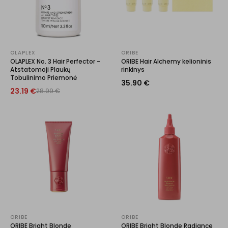
OLAPLEX
ORIBE
OLAPLEX No. 3 Hair Perfector -
ORIBE Hair Alchemy kelioninis
Atstatomoji Plaukų
rinkinys
Tobulinimo Priemonė
35.90
€
23.19
€
28.99
€
ORIBE
ORIBE
ORIBE Bright Blonde
ORIBE Bright Blonde Radiance