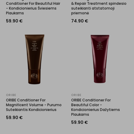
Conditioner For Beautiful Hair
& Repair Treatment spindesio
- Kondicionierius Šviesiems
suteikianti atstatomoji
Plaukams
priemonė
59.90
€
74.90
€
ORIBE
ORIBE
ORIBE Conditioner For
ORIBE Conditioner For
Magnificent Volume - Purumo
Beautiful Color -
Suteikiantis Kondicionierius
Kondicionierius Dažytiems
Plaukams
59.90
€
59.90
€