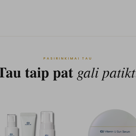
PASIRINKIMAI TAU
Tau taip pat
gali patikt