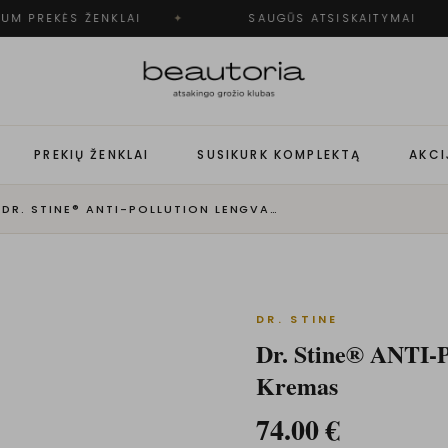
UM PREKĖS ŽENKLAI
✦
SAUGŪS ATSISKAITYMAI
PREKIŲ ŽENKLAI
SUSIKURK KOMPLEKTĄ
AKCI
·
DR. STINE® ANTI-POLLUTION LENGVAS DIENINIS KREMAS
DR. STINE
Dr. Stine® ANTI-
Kremas
74.00
€