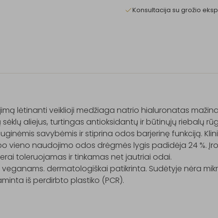
Konsultacija su grožio eksp
imą lėtinanti veiklioji medžiaga natrio hialuronatas mažina 
sėklų aliejus, turtingas antioksidantų ir būtinųjų riebalų rūg
ginėmis savybėmis ir stiprina odos barjerinę funkciją. Klinik
po vieno naudojimo odos drėgmės lygis padidėja 24 %. Įro
erai toleruojamas ir tinkamas net jautriai odai.

 veganams. dermatologiškai patikrinta. Sudėtyje nėra mikr
inta iš perdirbto plastiko (PCR).
