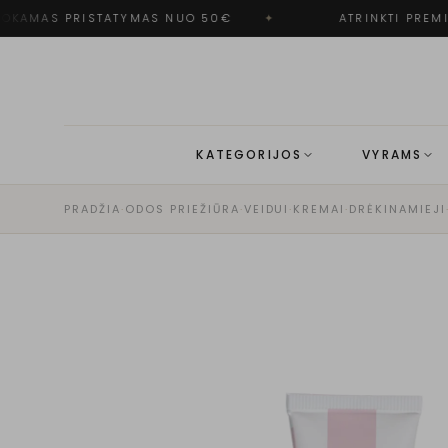
KAMAS PRISTATYMAS NUO 50€
✦
ATRINKTI PREMI
KATEGORIJOS
VYRAMS
PRADŽIA
·
ODOS PRIEŽIŪRA
·
VEIDUI
·
KREMAI
·
DRĖKINAMIEJI