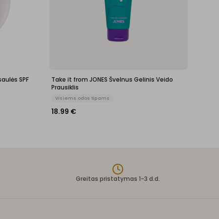
aulės SPF
Take it from JONES Švelnus Gelinis Veido
Prausiklis
Visiems odos tipams
18.99
€
Greitas pristatymas 1-3 d.d.