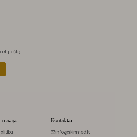
o el. paštą
ormacija
Kontaktai
olitika
info@skinmed.lt