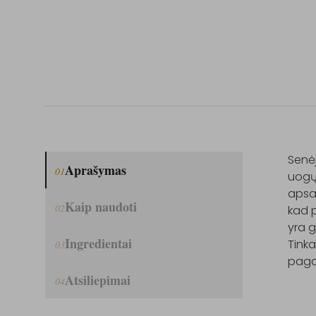
Senėj
Aprašymas
01
uogų 
apsau
Kaip naudoti
02
kad 
yra g
Ingredientai
Tinka
03
pagam
Atsiliepimai
04