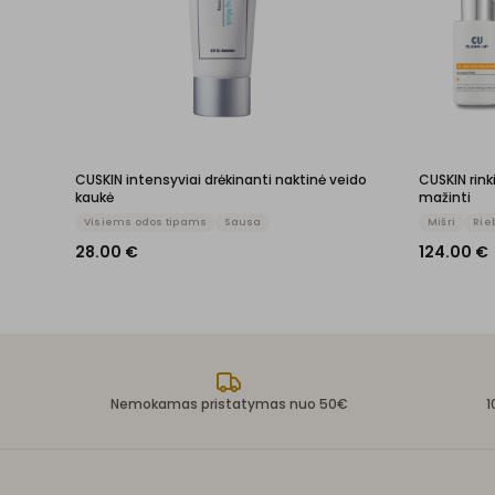
CUSKIN intensyviai drėkinanti naktinė veido
CUSKIN rink
kaukė
mažinti
Visiems odos tipams
Sausa
Mišri
Rie
28.00
€
124.00
€
Nemokamas pristatymas nuo 50€
1