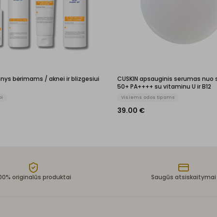
inys bėrimams / aknei ir blizgesiui
CUSKIN apsauginis serumas nuo s
50+ PA++++ su vitaminu U ir B12
bi
Visiems odos tipams
39.00
€
00% originalūs produktai
Saugūs atsiskaitymai