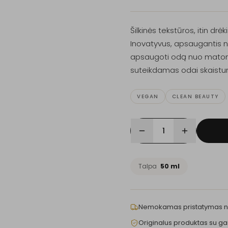
Šilkinės tekstūros, itin drė
Inovatyvus, apsaugantis 
apsaugoti odą nuo matom
suteikdamas odai skaistum
VEGAN
CLEAN BEAUTY
1
Talpa
50 ml
Nemokamas pristatymas 
Originalus produktas su ga