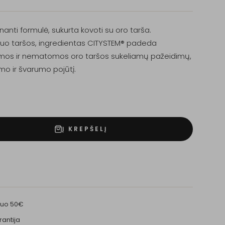
kinanti formulė, sukurta kovoti su oro tarša.
nuo taršos, ingredientas CITYSTEM® padeda
os ir nematomos oro taršos sukeliamų pažeidimų,
o ir švarumo pojūtį.
Į KREPŠELĮ
nuo 50€
rantija