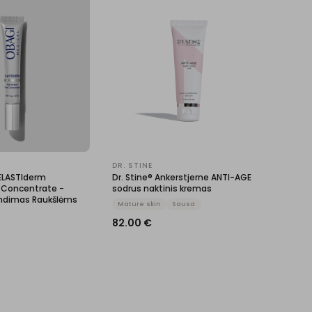
DR. STINE
ELASTIderm
Dr. Stine® Ankerstjerne ANTI-AGE
r Concentrate -
sodrus naktinis kremas
endimas Raukšlėms
Mature skin
Sausa
82.00
€