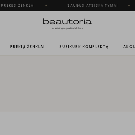
PREKĖS ŽENKLAI
✦
SAUGŪS ATSISKAITYMAI
✦
PREKIŲ ŽENKLAI
SUSIKURK KOMPLEKTĄ
AKCI
)