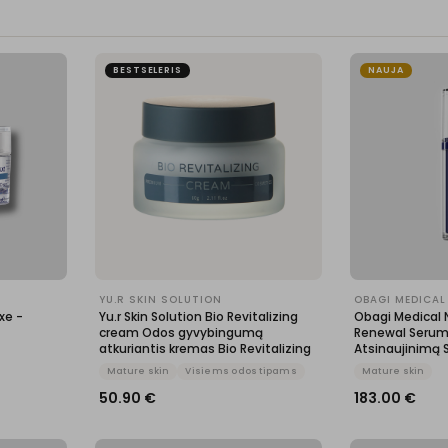
BESTSELERIS
NAUJA
YU.R SKIN SOLUTION
OBAGI MEDICAL
xe -
Yu.r Skin Solution Bio Revitalizing
Obagi Medical 
cream Odos gyvybingumą
Renewal Serum 
atkuriantis kremas Bio Revitalizing
Atsinaujinimą 
Mature skin
Visiems odos tipams
Mature skin
50.90
€
183.00
€