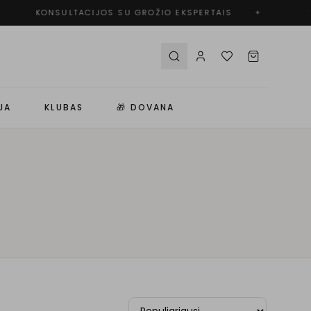
KONSULTACIJOS SU GROŽIO EKSPERTAIS
✦
N
JA
KLUBAS
🎁 DOVANA