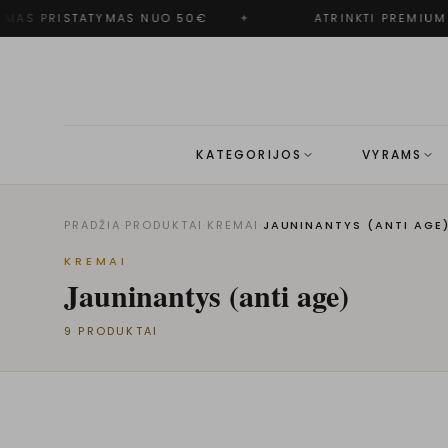
MAS PRISTATYMAS NUO 50€
✦
ATRINKTI PREMIUM 
KATEGORIJOS
VYRAMS
PRADŽIA
·
PRODUKTAI
·
KREMAI
·
JAUNINANTYS (ANTI AGE
KREMAI
Jauninantys (anti age)
9
PRODUKTAI