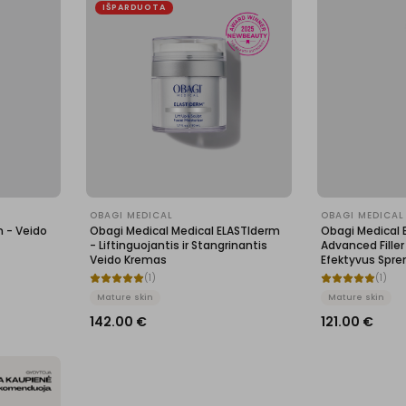
IŠPARDUOTA
OBAGI MEDICAL
OBAGI MEDICAL
 - Veido
Obagi Medical Medical ELASTIderm
Obagi Medical 
- Liftinguojantis ir Stangrinantis
Advanced Fille
Veido Kremas
Efektyvus Spr
(
1
)
(
1
)
Mature skin
Mature skin
142.00
€
121.00
€