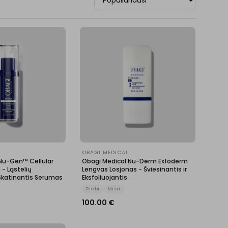
OBAGI MEDICAL
Nu-Gen™ Cellular
Obagi Medical Nu-Derm Exfoderm
- Ląstelių
Lengvas Losjonas - Šviesinantis ir
Skatinantis Serumas
Eksfoliuojantis
Riebi
Mišri
100.00
€