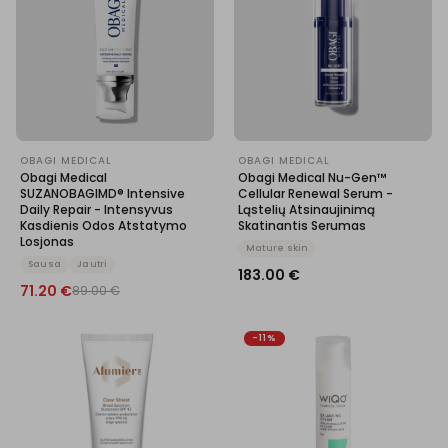
OBAGI MEDICAL
OBAGI MEDICAL
Obagi Medical
Obagi Medical Nu-Gen™
SUZANOBAGIMD® Intensive
Cellular Renewal Serum -
Daily Repair - Intensyvus
Ląstelių Atsinaujinimą
Kasdienis Odos Atstatymo
Skatinantis Serumas
Losjonas
Mature skin
Sausa
Jautri
183.00
€
71.20
€
89.00
€
-11%