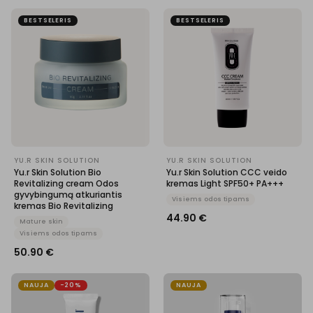
BESTSELERIS
BESTSELERIS
YU.R SKIN SOLUTION
YU.R SKIN SOLUTION
Yu.r Skin Solution Bio
Yu.r Skin Solution CCC veido
Revitalizing cream Odos
kremas Light SPF50+ PA+++
gyvybingumą atkuriantis
Visiems odos tipams
kremas Bio Revitalizing
44.90
€
Mature skin
Visiems odos tipams
50.90
€
NAUJA
-20%
NAUJA