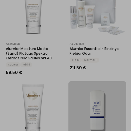
ALUMIER
ALUMIER
Alumier Moisture Matte
Alumier Essential - Rinkinys
(Sand) Plataus Spektro
Riebiai Odai
Kremas Nuo Saulės SPF40
Riebi
Normali
Sausa
Mišri
211.50
€
59.50
€