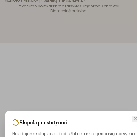
sveikatos prekyba |
Svetainę sukūrė NexDev
Privatumo politika
Pirkimo taisyklės
Grąžinimai
Kontaktai
Didmeninė prekyba
Slapukų nustatymai
Naudojame slapukus, kad užtikrintume geriausią naršymo