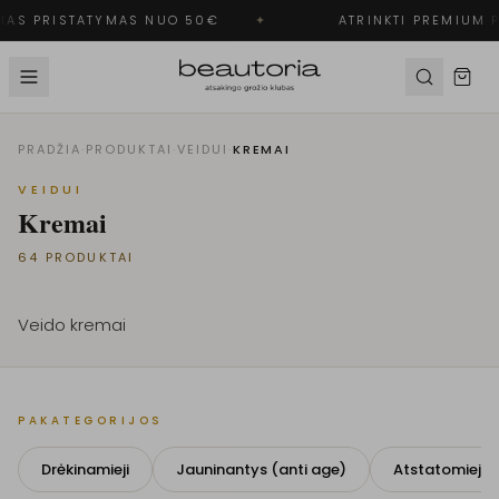
S PRISTATYMAS NUO 50€
✦
ATRINKTI PREMIUM PR
PRADŽIA
·
PRODUKTAI
·
VEIDUI
·
KREMAI
VEIDUI
Kremai
64
PRODUKTAI
Veido kremai
PAKATEGORIJOS
Drėkinamieji
Jauninantys (anti age)
Atstatomieji