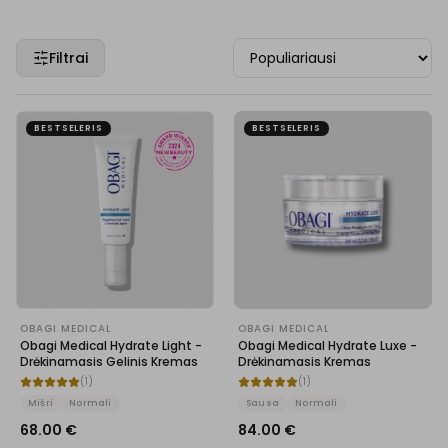
Filtrai
BESTSELERIS
BESTSELERIS
OBAGI MEDICAL
OBAGI MEDICAL
Obagi Medical Hydrate Light -
Obagi Medical Hydrate Luxe -
Drėkinamasis Gelinis Kremas
Drėkinamasis Kremas
(
1
)
(
1
)
Mišri
Normali
Sausa
Normali
68.00
€
84.00
€