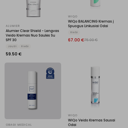
WIQO
WiQo BALANCING Kremas į
Spuogus Linkusiai Odai
ALUMIER
Alumier Clear Shield - Lengvas
Riebi
Veido Kremas Nuo Saulės Su
67.00
€
SPF 30
75.00
€
Jautri
Riebi
59.50
€
WIQO
WiQo Veido Kremas Sausai
Odai
OBAGI MEDICAL