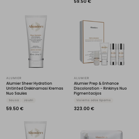
59.50
€
ALUMIER
ALUMIER
Alumier Sheer Hydration
Alumier Prep & Enhance
Untinted Drėkinamasi Kremas
Discoloration - Rinkinys Nuo
Nuo Saulės
Pigmentacijos
Sausa
Jautri
Visiems odos tipams
59.50
€
323.00
€