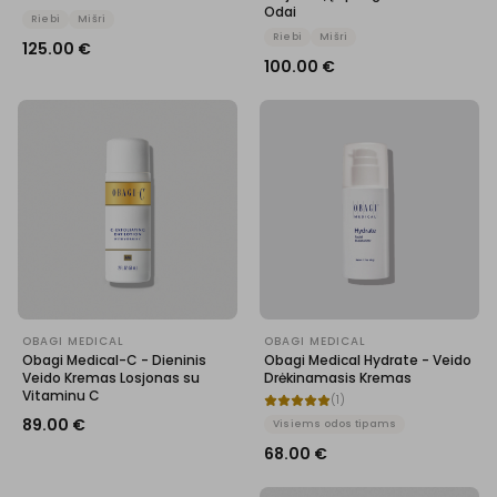
Odai
Riebi
Mišri
Riebi
Mišri
125.00
€
100.00
€
OBAGI MEDICAL
OBAGI MEDICAL
Obagi Medical-C - Dieninis
Obagi Medical Hydrate - Veido
Veido Kremas Losjonas su
Drėkinamasis Kremas
Vitaminu C
(
1
)
89.00
€
Visiems odos tipams
68.00
€