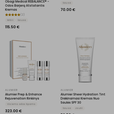
Obagi Medical REBALANCE® -
Sausa
Odos Barjerą Atstatantis
70.00
€
Kremas
(
2
)
Mišri
Sausa
115.50
€
ALUMIER
ALUMIER
Alumier Prep & Enhance
Alumier Sheer Hydration Tint
Rejuvenation Rinkinys
Drėkinamasi Kremas Nuo
Saulės SPF 30
Visiems odos tipams
Sausa
Jautri
323.00
€