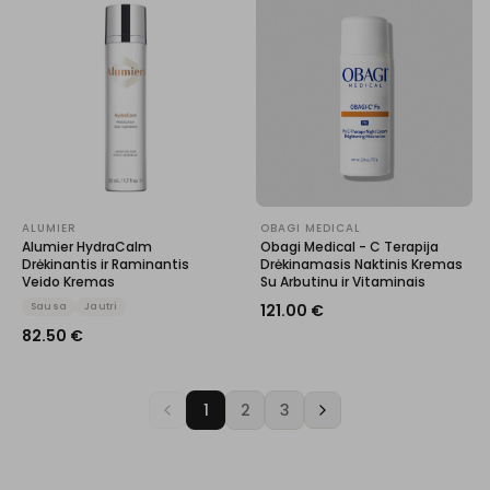
ALUMIER
OBAGI MEDICAL
Alumier HydraCalm
Obagi Medical - C Terapija
Drėkinantis ir Raminantis
Drėkinamasis Naktinis Kremas
Veido Kremas
Su Arbutinu ir Vitaminais
Sausa
Jautri
121.00
€
82.50
€
1
2
3