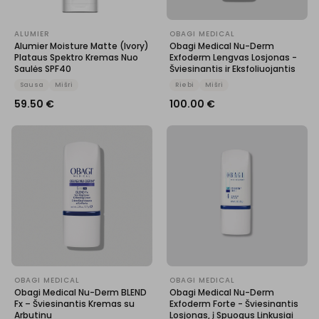
ALUMIER
OBAGI MEDICAL
Alumier Moisture Matte (Ivory)
Obagi Medical Nu-Derm
Plataus Spektro Kremas Nuo
Exfoderm Lengvas Losjonas -
Saulės SPF40
Šviesinantis ir Eksfoliuojantis
Sausa
Mišri
Riebi
Mišri
59.50
€
100.00
€
OBAGI MEDICAL
OBAGI MEDICAL
Obagi Medical Nu-Derm BLEND
Obagi Medical Nu-Derm
Fx – Šviesinantis Kremas su
Exfoderm Forte - Šviesinantis
Arbutinu
Losjonas, į Spuogus Linkusiai