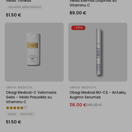
Veido Tonikas
Veido Kremas Losjonas su
Vitaminu C
Visiems odos tipams
89.00
€
51.50
€
-20%
OBAGI MEDICAL
OBAGI MEDICAL
Obagi Medical-C Valomasis
Obagi Medical NU-CIL - Antakių
Gelis - Veido Prausiklis su
Augimo Serumas
Vitaminu C
116.00
€
145.00
€
(
1
)
Riebi
Normali
51.50
€