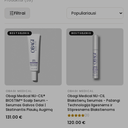
Produktai (
59
)
Filtrai
BESTSELERIS
BESTSELERIS
OBAGI MEDICAL
OBAGI MEDICAL
Obagi Medical NU-CIL®
Obagi Medical NU-CIL
BIOSTIM™ Scalp Serum -
Blakstienų Serumas - Pažangi
Serumas Galvos Odai |
Technologija Ilgesnėms ir
Skatinantis Plaukų Augimą
Stipresnėms Blakstienoms
(
3
)
131.00
€
120.00
€