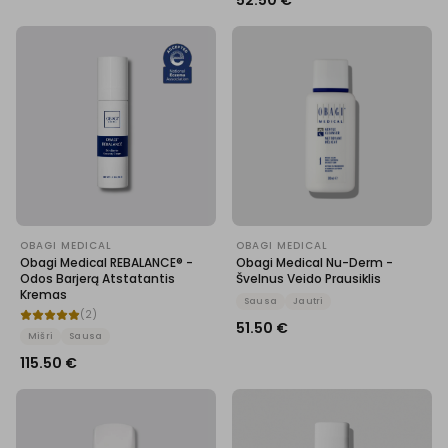
52.50
€
OBAGI MEDICAL
OBAGI MEDICAL
Obagi Medical REBALANCE® -
Obagi Medical Nu-Derm -
Odos Barjerą Atstatantis
Švelnus Veido Prausiklis
Kremas
Sausa
Jautri
(
2
)
51.50
€
Mišri
Sausa
115.50
€