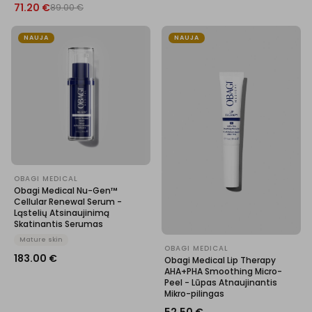
71.20
€
89.00
€
NAUJA
NAUJA
OBAGI MEDICAL
Obagi Medical Nu-Gen™
Cellular Renewal Serum -
Ląstelių Atsinaujinimą
Skatinantis Serumas
Mature skin
OBAGI MEDICAL
183.00
€
Obagi Medical Lip Therapy
AHA+PHA Smoothing Micro-
Peel - Lūpas Atnaujinantis
Mikro-pilingas