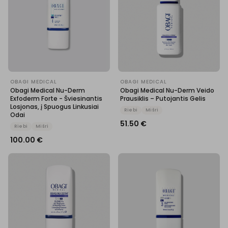
OBAGI MEDICAL
OBAGI MEDICAL
Obagi Medical Nu-Derm
Obagi Medical Nu-Derm Veido
Exfoderm Forte - Šviesinantis
Prausiklis – Putojantis Gelis
Losjonas, į Spuogus Linkusiai
Riebi
Mišri
Odai
51.50
€
Riebi
Mišri
100.00
€