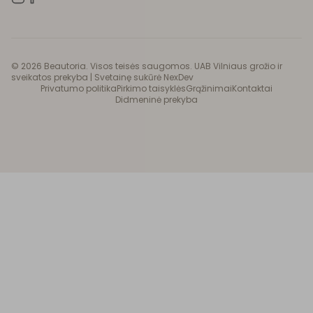
©
2026
Beautoria. Visos teisės saugomos. UAB Vilniaus grožio ir
sveikatos prekyba |
Svetainę sukūrė NexDev
Privatumo politika
Pirkimo taisyklės
Grąžinimai
Kontaktai
Didmeninė prekyba