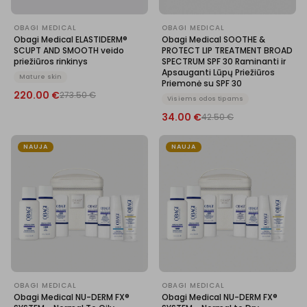
OBAGI MEDICAL
OBAGI MEDICAL
Obagi Medical ELASTIDERM®
Obagi Medical SOOTHE &
SCUPT AND SMOOTH veido
PROTECT LIP TREATMENT BROAD
priežiūros rinkinys
SPECTRUM SPF 30 Raminanti ir
Apsauganti Lūpų Priežiūros
Mature skin
Priemonė su SPF 30
220.00
€
273.50
€
Visiems odos tipams
34.00
€
42.50
€
NAUJA
NAUJA
OBAGI MEDICAL
OBAGI MEDICAL
Obagi Medical NU-DERM FX®
Obagi Medical NU-DERM FX®