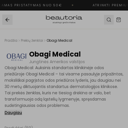
AMAS PRISTATYMAS NUO 50€
✦
ATRINKTI PREMIUM
Pradžia
Prekių ženklai
Obagi Medical
Obagi Medical
Jungtinės Amerikos valstijos
Obagi Medical: Auksinis standartas klinikinėje odos
priežiūroje Obagi Medical – tai visame pasaulyje pripažintas,
moksliškai pagrįstos odos priežiūros lyderis, jau daugiau nei
30 metų diktuojantis standartus dermatologijos klinikose.
Tai prekės ženklas, kuris ne tiesiog drėkina ar valo, bet
transformuoja odą ląstelių lygmenyje, spręsdamas
sudėtingiausias odos problemas.
Daugiau