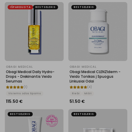
IŠPARDUOTA
BESTSELERIS
BESTSELERIS
OBAGI MEDICAL
OBAGI MEDICAL
Obagi Medical Daily Hydro-
Obagi Medical CLENZIderm -
Drops - Drėkinantis Veido
Veido Tonikas į Spuogus
Serumas
Linkusiai Odai
(
1
)
(
4
)
Visiems odos tipams
Riebi
Mišri
115.50
€
51.50
€
BESTSELERIS
BESTSELERIS