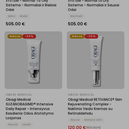
SYSTEM - Normal To Oily
SYSTEM - Normal to Dry
Sistema - Normaliai ir Riebiai
Sistema – Normaliai ir Sausai
Odai
Odai
Mišri
Riebi
Normali
505.00
€
505.00
€
NAUJA
-20%
NAUJA
-20%
OBAGI MEDICAL
OBAGI MEDICAL
Obagi Medical
Obagi Medical RETIVANCE® Skin
SUZANOBAGIMD® Intensive
Rejuvenating Complex -
Daily Repair - Intensyvus
Naktinis Veido Kremas su
Kasdienis Odos Atstatymo
Retinaldehidu
Losjonas
Sausa
Mature skin
Sausa
Jautri
120.00
€
150.00
€